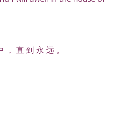
中 ， 直 到 永 远 。