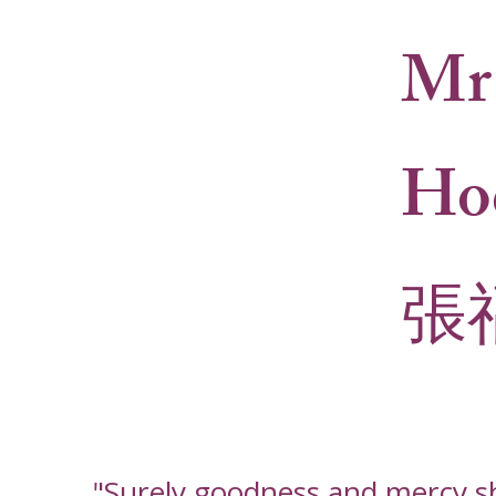
Mr
Ho
張
"Surely goodness and mercy shal