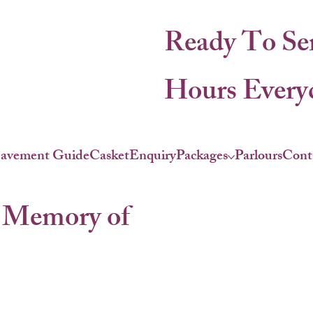
Ready To Se
Hours Everyd
eavement Guide
Casket
Enquiry
Packages
Parlours
Cont
 Memory of