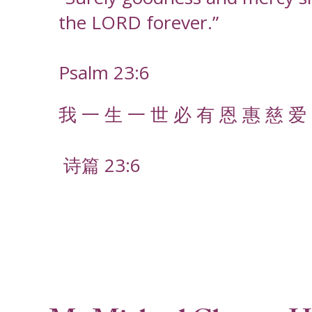
the LORD forever.”
Psalm 23:6
我 一 生 一 世 必 有 恩 惠 慈 爱 
诗篇 23:6