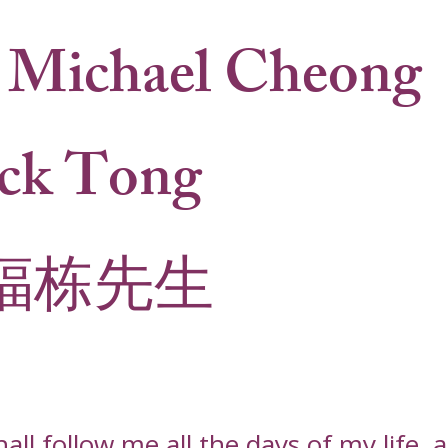
 Michael Cheong
ck Tong
福栋先生
l follow me all the days of my life, an