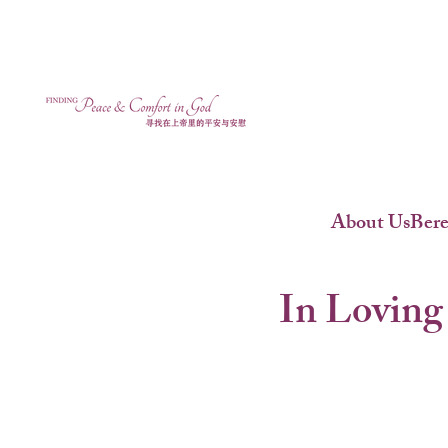
About Us
Ber
In Loving