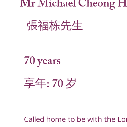
Mr Michael Cheong H
張福栋先生
70 years
享年: 70 岁
Called home to be with the Lo