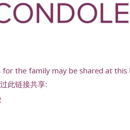
or the family may be shared at this l
过此链接共享:
D