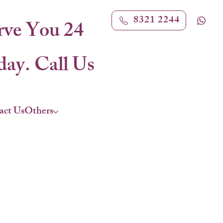
8321 2244
rve You 24
ay. Call Us
act Us
Others