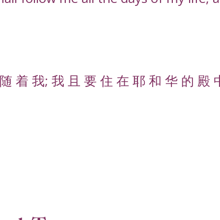
随 着 我; 我 且 要 住 在 耶 和 华 的 殿 