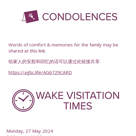
-
Words of comfort & memories for the family may be
shared at this link:
给家人的安慰和回忆的话可以通过此链接共享:
https://agbc.life/AG6729CARD
-
Monday, 27 May 2024