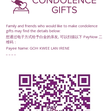
-
Family and friends who would like to make condolence
gifts may find the details below:
想通过电子方式给予白金的亲友, 可以扫描以下 PayNow 二
维码：
Payee Name: GOH KWEE LAN IRENE
_ _ _ _