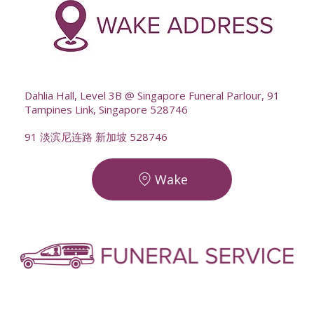
--
Dahlia Hall, Level 3B @ Singapore Funeral Parlour, 91
Tampines Link, Singapore 528746
91 淡滨尼连路 新加坡 528746
Wake
-
-