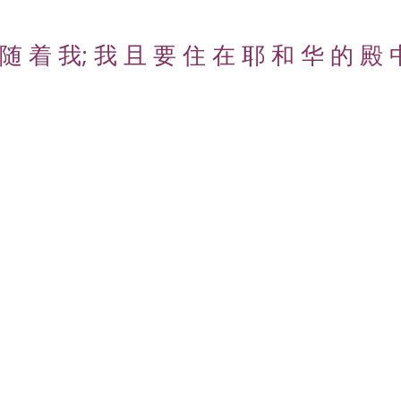
随 着 我; 我 且 要 住 在 耶 和 华 的 殿 