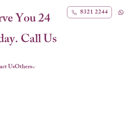
8321 2244
rve You 24
ay. Call Us
act Us
Others