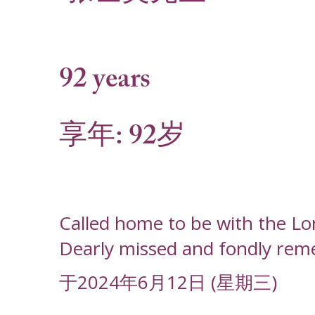
92 years
享年: 92岁
Called home to be with the L
Dearly missed and fondly rem
于2024年6月12日 (星期三)