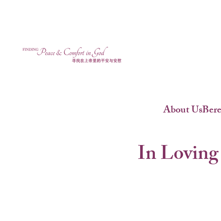
About Us
Ber
In Loving