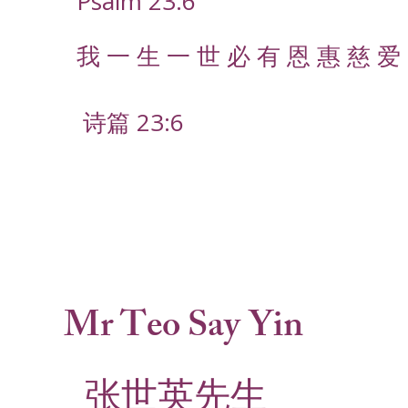
Psalm 23:6
我 一 生 一 世 必 有 恩 惠 慈 爱 
诗篇 23:6
Mr Teo Say Yin
张世英先生