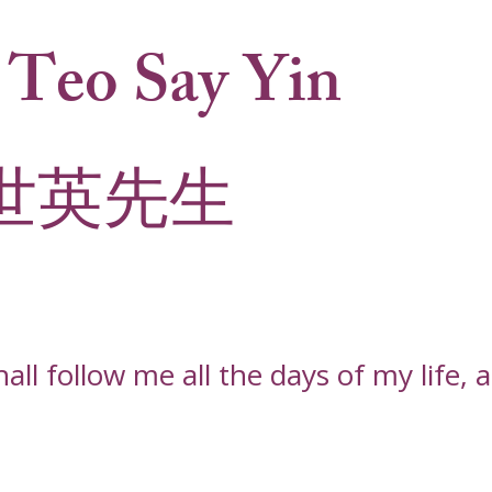
Teo Say Yin
世英先生
l follow me all the days of my life, an