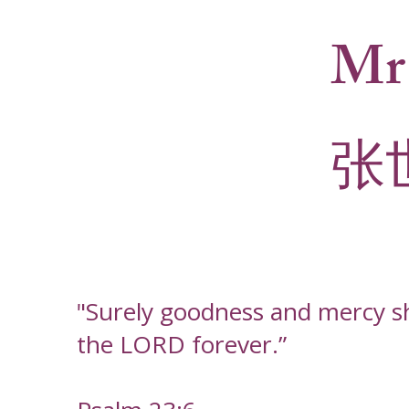
Mr 
张
"Surely goodness and mercy shal
the LORD forever.”