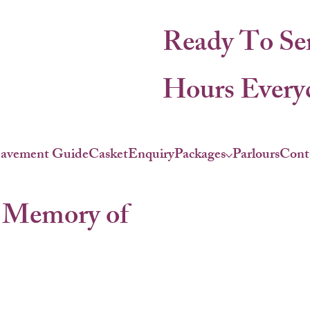
Ready To Se
Hours Everyd
eavement Guide
Casket
Enquiry
Packages
Parlours
Cont
 Memory of