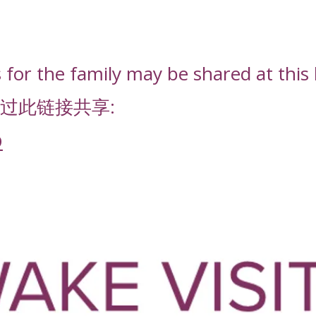
or the family may be shared at this l
过此链接共享:
D