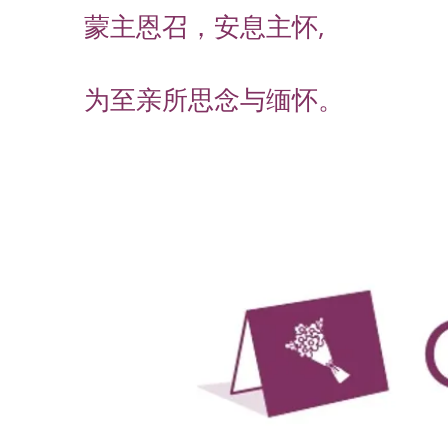
蒙主恩召，安息主怀,
为至亲所思念与缅怀。