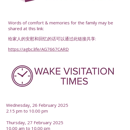
-
Words of comfort & memories for the family may be
shared at this link:
给家人的安慰和回忆的话可以通过此链接共享:
https://agbc.life/AG7667CARD
-
Wednesday, 26 February 2025
2.15 pm to 10.00 pm
Thursday, 27 February 2025
10.00 am to 10.00 pm