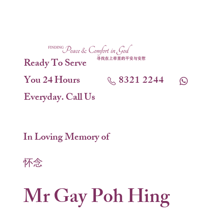
Ready To Serve
You 24 Hours
8321 2244
Everyday. Call Us
In Loving Memory of
怀念
Mr Gay Poh Hing