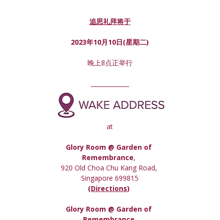
追思礼拜将于
2023年10月10日(星期
二
)
晚上8点正举行
_____________
at
Glory Room @ Garden of 
Remembrance
, 
920 Old Choa Chu Kang Road, 
Singapore 699815
(
Directions)
Glory Room
 @ Garden of 
Remembrance,