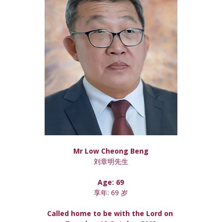
Mr Low Cheong Beng
刘章明先生
Age: 69
享年: 69 岁
Called home to be with the Lord on 