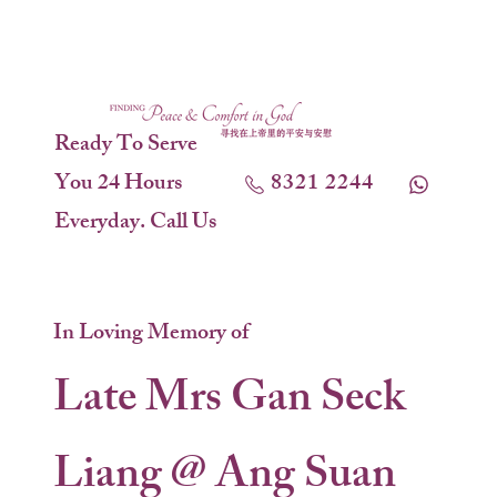
Ready To Serve
You 24 Hours
8321 2244
Everyday. Call Us
In Loving Memory of
Late Mrs Gan Seck
Liang @ Ang Suan