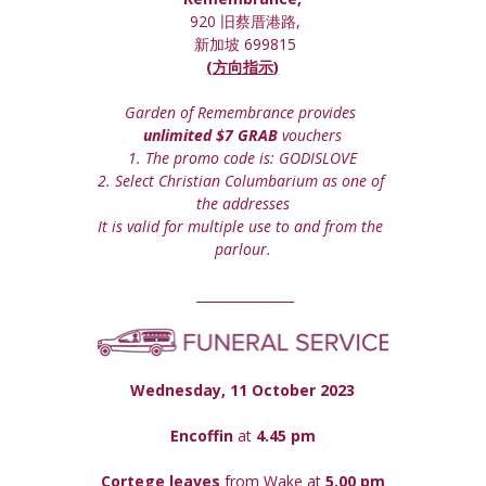
 920 旧蔡厝港路,
 新加坡 699815
(方向指示)
Garden of Remembrance provides 
unlimited $7 GRAB
 vouchers
1. The promo code is: GODISLOVE
2. Select Christian Columbarium as one of 
the addresses
It is valid for multiple use to and from the 
parlour.
 _______________
Wednesday, 11 October 2023
Encoffin 
at
 4.45 pm
Cortege leaves
 from Wake at 
5.00 pm