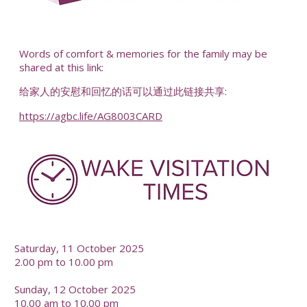
-
Words of comfort & memories for the family may be
shared at this link:
给家人的安慰和回忆的话可以通过此链接共享:
https://agbc.life/AG8003CARD
-
Saturday, 11 October 2025
2.00 pm to 10.00 pm
Sunday, 12 October 2025
10.00 am to 10.00 pm