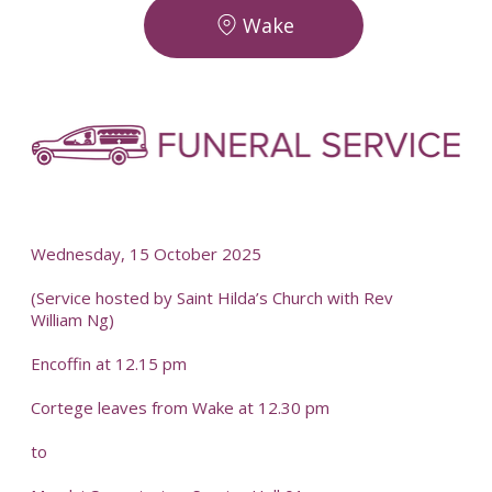
Wake
-
-
Wednesday, 15 October 2025
(Service hosted by Saint Hilda’s Church with Rev
William Ng)
Encoffin at 12.15 pm
Cortege leaves from Wake at 12.30 pm
to