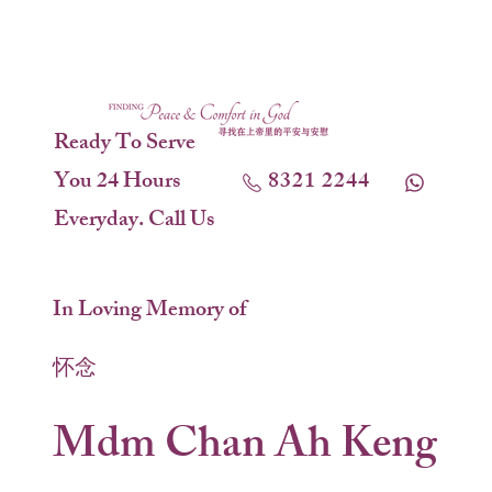
Ready To Serve
You 24 Hours
8321 2244
Everyday. Call Us
In Loving Memory of
怀念
Mdm Chan Ah Keng