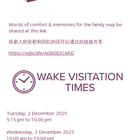
-
Words of comfort & memories for the family may be
shared at this link:
给家人的安慰和回忆的话可以通过此链接共享:
https://agbc.life/AG8083CARD
-
Tuesday, 2 December 2025
5.15 pm to 10.00 pm
Wednesday, 3 December 2025
10.00 am to 10.00 pm