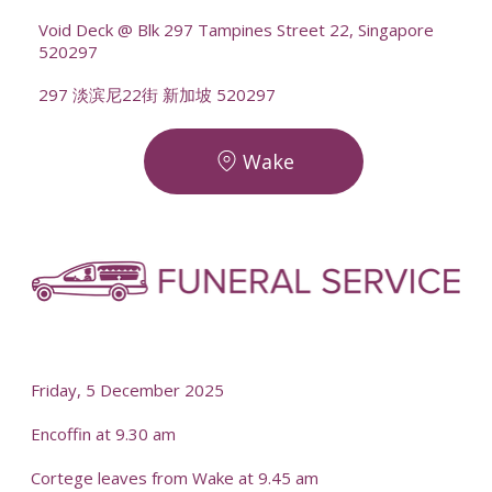
Void Deck @ Blk 297 Tampines Street 22, Singapore
520297
297 淡滨尼22街 新加坡 520297
Wake
-
-
Friday, 5 December 2025
Encoffin at 9.30 am
Cortege leaves from Wake at 9.45 am