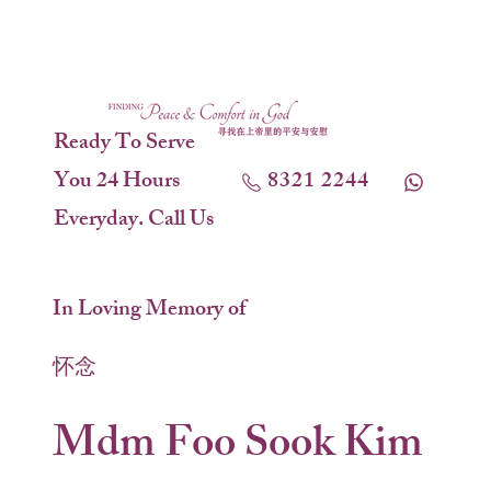
Ready To Serve
You 24 Hours
8321 2244
Everyday. Call Us
In Loving Memory of
怀念
Mdm Foo Sook Kim