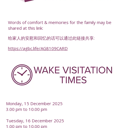
-
Words of comfort & memories for the family may be
shared at this link:
给家人的安慰和回忆的话可以通过此链接共享:
https://agbc.life/AG8109CARD
-
Monday, 15 December 2025
3.00 pm to 10.00 pm
Tuesday, 16 December 2025
1.00 pm to 10.00 pm