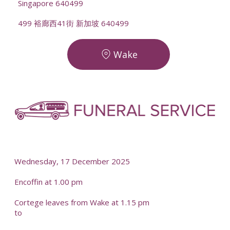
Singapore 640499
499 裕廊西41街 新加坡 640499
Wake
-
-
Wednesday, 17 December 2025
Encoffin at 1.00 pm
Cortege leaves from Wake at 1.15 pm
to