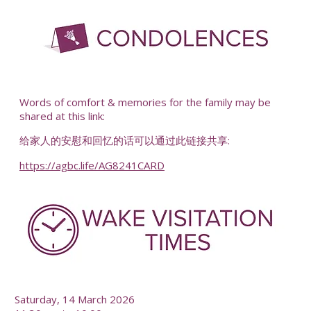
-
Words of comfort & memories for the family may be
shared at this link:
给家人的安慰和回忆的话可以通过此链接共享:
https://agbc.life/AG8241CARD
-
Saturday, 14 March 2026