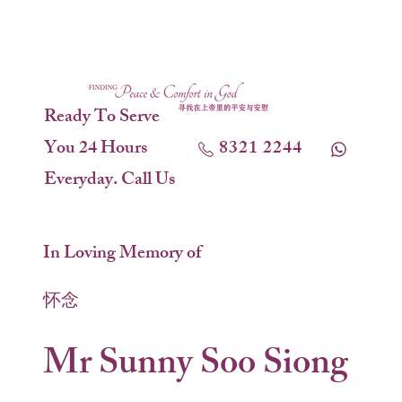
Ready To Serve
You 24 Hours
8321 2244
Everyday. Call Us
In Loving Memory of
怀念
Mr Sunny Soo Siong