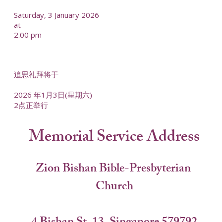
Saturday, 3 January 2026
at
2.00 pm
追思礼拜将于
2026 年1月3日(星期六)
2点正举行
Memorial Service Address
Zion Bishan Bible-Presbyterian 
Church