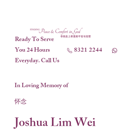
Ready To Serve
You 24 Hours
8321 2244
Everyday. Call Us
In Loving Memory of
怀念
Joshua Lim Wei