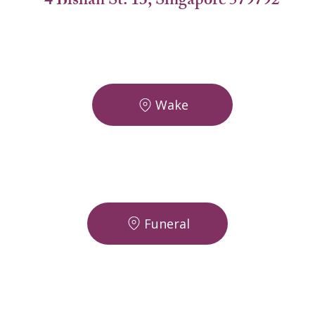
4 Bishan St. 13, Singapore 579792
Wake
Funeral