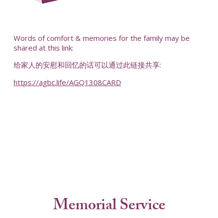
-
Words of comfort & memories for the family may be
shared at this link:
给家人的安慰和回忆的话可以通过此链接共享:
https://agbc.life/AGQ1308CARD
-
Memorial Service