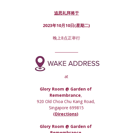
追思礼拜将于
2023年10月10日(星期
二
)
晚上8点正举行
_____________
at
Glory Room @ Garden of 
Remembrance
, 
920 Old Choa Chu Kang Road, 
Singapore 699815
(
Directions)
Glory Room
 @ Garden of 
Remembrance,