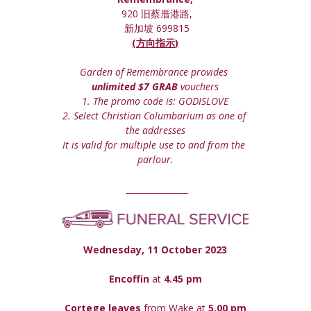
 920 旧蔡厝港路,
 新加坡 699815
(方向指示)
Garden of Remembrance provides 
unlimited $7 GRAB
 vouchers
1. The promo code is: GODISLOVE
2. Select Christian Columbarium as one of 
the addresses
It is valid for multiple use to and from the 
parlour.
 _______________
Wednesday, 11 October 2023
Encoffin 
at
 4.45 pm
Cortege leaves
 from Wake at 
5.00 pm