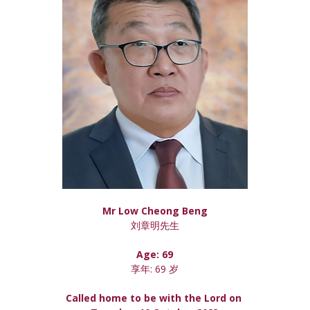
Mr Low Cheong Beng
刘章明先生
Age: 69
享年: 69 岁
Called home to be with the Lord on 