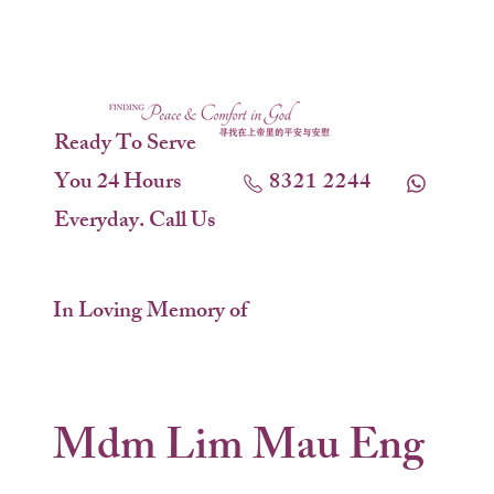
Ready To Serve
You 24 Hours
8321 2244
Everyday. Call Us
In Loving Memory of
Mdm Lim Mau Eng