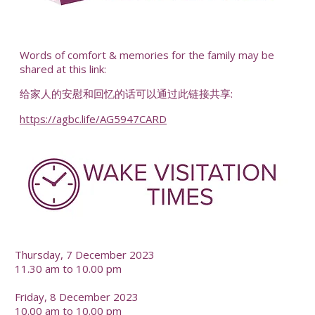
-
Words of comfort & memories for the family may be
shared at this link:
给家人的安慰和回忆的话可以通过此链接共享:
https://agbc.life/AG5947CARD
-
Thursday, 7 December 2023
11.30 am to 10.00 pm
Friday, 8 December 2023
10.00 am to 10.00 pm