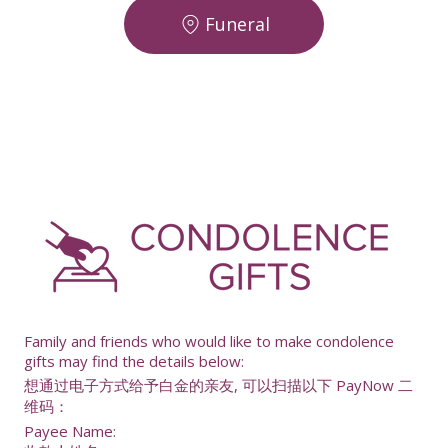
Funeral
-
Family and friends who would like to make condolence
gifts may find the details below:
想通过电子方式给予白金的亲友, 可以扫描以下 PayNow 二
维码：
Payee Name: