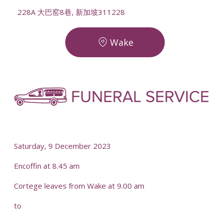
228A 大巴窑8巷, 新加坡311228
Wake
-
-
Saturday, 9 December 2023
Encoffin at 8.45 am
Cortege leaves from Wake at 9.00 am
to