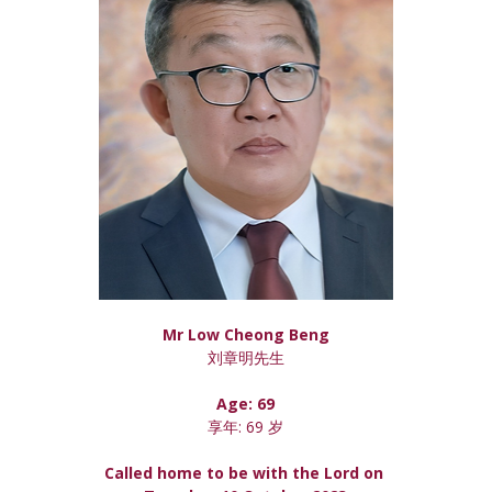
Mr Low Cheong Beng
刘章明先生
Age: 69
享年: 69 岁
Called home to be with the Lord on 