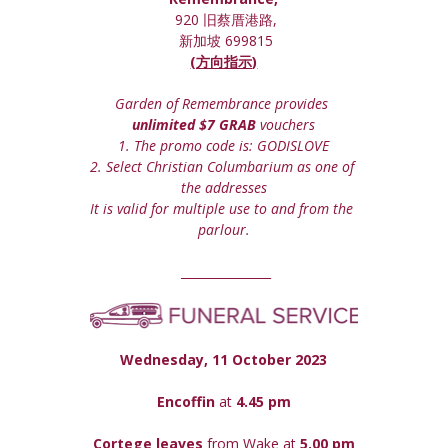
 920 旧蔡厝港路,
 新加坡 699815
(方向指示)
Garden of Remembrance provides 
unlimited $7 GRAB
 vouchers
1. The promo code is: GODISLOVE
2. Select Christian Columbarium as one of 
the addresses
It is valid for multiple use to and from the 
parlour.
 _______________
Wednesday, 11 October 2023
Encoffin 
at
 4.45 pm
Cortege leaves
 from Wake at 
5.00 pm