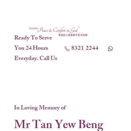
Ready To Serve
You 24 Hours
8321 2244
Everyday. Call Us
In Loving Memory of
Mr Tan Yew Beng