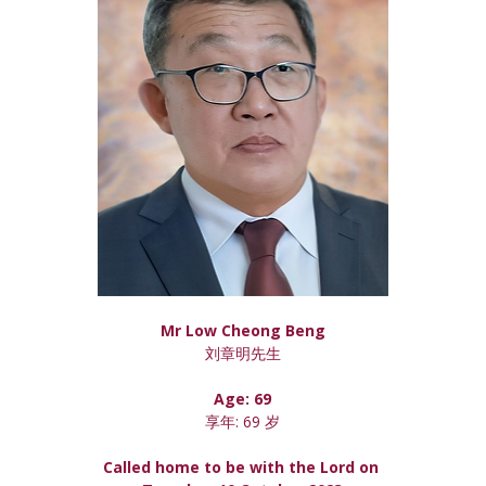
Mr Low Cheong Beng
刘章明先生
Age: 69
享年: 69 岁
Called home to be with the Lord on 