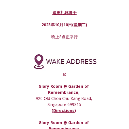
追思礼拜将于
2023年10月10日(星期
二
)
晚上8点正举行
_____________
at
Glory Room @ Garden of 
Remembrance
, 
920 Old Choa Chu Kang Road, 
Singapore 699815
(
Directions)
Glory Room
 @ Garden of 
Remembrance,