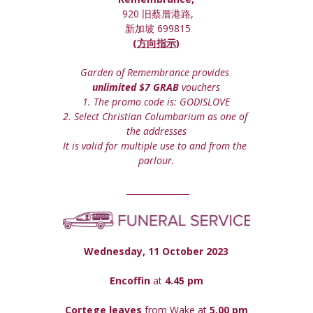
 920 旧蔡厝港路,
 新加坡 699815
(方向指示)
Garden of Remembrance provides 
unlimited $7 GRAB
 vouchers
1. The promo code is: GODISLOVE
2. Select Christian Columbarium as one of 
the addresses
It is valid for multiple use to and from the 
parlour.
 _______________
Wednesday, 11 October 2023
Encoffin 
at
 4.45 pm
Cortege leaves
 from Wake at 
5.00 pm