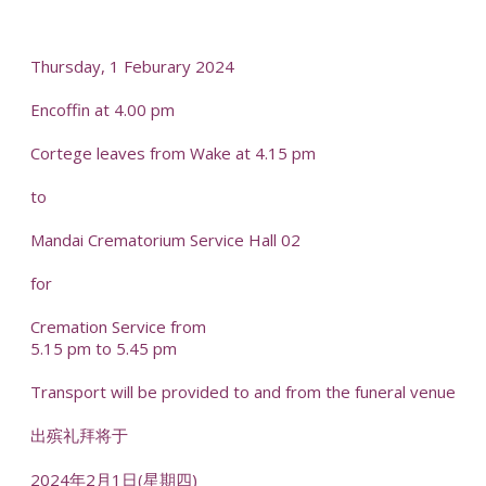
-
Thursday, 1 Feburary 2024
Encoffin at 4.00 pm
Cortege leaves from Wake at 4.15 pm
to
Mandai Crematorium Service Hall 02
for
Cremation Service from
5.15 pm to 5.45 pm
Transport will be provided to and from the funeral venue
出殡礼拜将于
2024年2月1日(星期四)