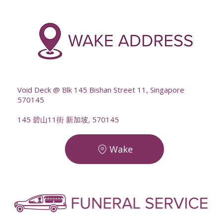
-
--
Void Deck @ Blk 145 Bishan Street 11, Singapore
570145
145 碧山11街 新加坡, 570145
Wake
-