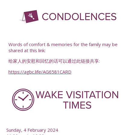
-
Words of comfort & memories for the family may be
shared at this link:
给家人的安慰和回忆的话可以通过此链接共享:
https://agbc.life/AG6581CARD
-
Sunday, 4 February 2024