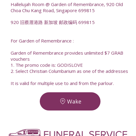
Hallelujah Room @ Garden of Remembrance, 920 Old
Choa Chu Kang Road, Singapore 699815
920 旧蔡厝港路 新加坡 邮政编码 699815
For Garden of Remembrance :
Garden of Remembrance provides unlimited $7 GRAB
vouchers
1. The promo code is: GODISLOVE
2. Select Christian Columbarium as one of the addresses
It is valid for multiple use to and from the parlour.
Wake
-