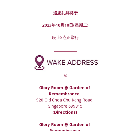
追思礼拜将于
2023年10月10日(星期
二
)
晚上8点正举行
_____________
at
Glory Room @ Garden of 
Remembrance
, 
920 Old Choa Chu Kang Road, 
Singapore 699815
(
Directions)
Glory Room
 @ Garden of 
Remembrance,