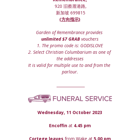
 920 旧蔡厝港路,
 新加坡 699815
(方向指示)
Garden of Remembrance provides 
unlimited $7 GRAB
 vouchers
1. The promo code is: GODISLOVE
2. Select Christian Columbarium as one of 
the addresses
It is valid for multiple use to and from the 
parlour.
 _______________
Wednesday, 11 October 2023
Encoffin 
at
 4.45 pm
Cortege leaves
 from Wake at 
5.00 pm