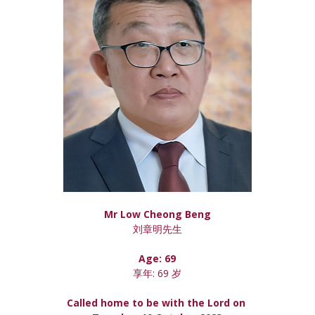
Mr Low Cheong Beng
刘章明先生
Age: 69
享年: 69 岁
Called home to be with the Lord on 