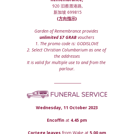
 920 旧蔡厝港路,
 新加坡 699815
(方向指示)
Garden of Remembrance provides 
unlimited $7 GRAB
 vouchers
1. The promo code is: GODISLOVE
2. Select Christian Columbarium as one of 
the addresses
It is valid for multiple use to and from the 
parlour.
 _______________
Wednesday, 11 October 2023
Encoffin 
at
 4.45 pm
Cortege leaves
 from Wake at 
5.00 pm