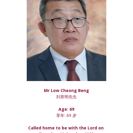
Mr Low Cheong Beng
刘章明先生
Age: 69
享年: 69 岁
Called home to be with the Lord on 