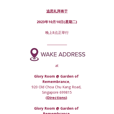
追思礼拜将于
2023年10月10日(星期
二
)
晚上8点正举行
_____________
at
Glory Room @ Garden of 
Remembrance
, 
920 Old Choa Chu Kang Road, 
Singapore 699815
(
Directions)
Glory Room
 @ Garden of 
Remembrance,