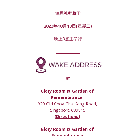
追思礼拜将于
2023年10月10日(星期
二
)
晚上8点正举行
_____________
at
Glory Room @ Garden of 
Remembrance
, 
920 Old Choa Chu Kang Road, 
Singapore 699815
(
Directions)
Glory Room
 @ Garden of 
Remembrance,