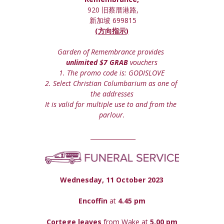
 920 旧蔡厝港路,
 新加坡 699815
(方向指示)
Garden of Remembrance provides 
unlimited $7 GRAB
 vouchers
1. The promo code is: GODISLOVE
2. Select Christian Columbarium as one of 
the addresses
It is valid for multiple use to and from the 
parlour.
 _______________
Wednesday, 11 October 2023
Encoffin 
at
 4.45 pm
Cortege leaves
 from Wake at 
5.00 pm