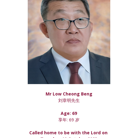
Mr Low Cheong Beng
刘章明先生
Age: 69
享年: 69 岁
Called home to be with the Lord on 