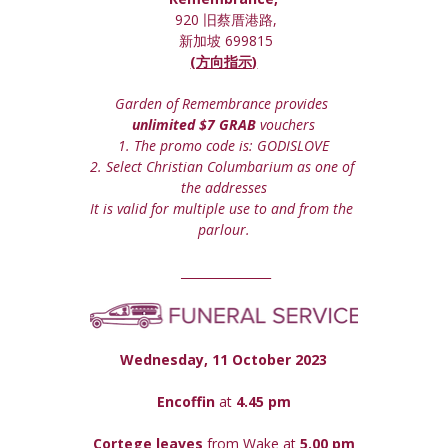
 920 旧蔡厝港路,
 新加坡 699815
(方向指示)
Garden of Remembrance provides 
unlimited $7 GRAB
 vouchers
1. The promo code is: GODISLOVE
2. Select Christian Columbarium as one of 
the addresses
It is valid for multiple use to and from the 
parlour.
 _______________
Wednesday, 11 October 2023
Encoffin 
at
 4.45 pm
Cortege leaves
 from Wake at 
5.00 pm