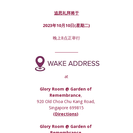
追思礼拜将于
2023年10月10日(星期
二
)
晚上8点正举行
_____________
at
Glory Room @ Garden of 
Remembrance
, 
920 Old Choa Chu Kang Road, 
Singapore 699815
(
Directions)
Glory Room
 @ Garden of 
Remembrance,