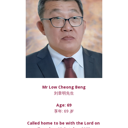
Mr Low Cheong Beng
刘章明先生
Age: 69
享年: 69 岁
Called home to be with the Lord on 