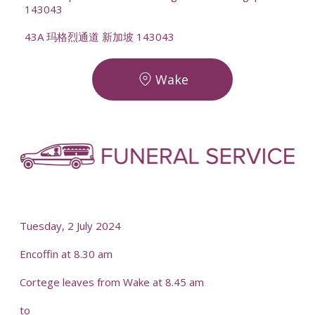
143043
43A 玛格烈通道 新加坡 143043
Wake
-
-
Tuesday, 2 July 2024
Encoffin at 8.30 am
Cortege leaves from Wake at 8.45 am
to