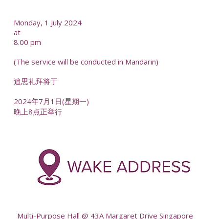
--
Monday, 1 July 2024
at
8.00 pm
(The service will be conducted in Mandarin)
追思礼拜将于
2024年7月1日(星期一)
晚上8点正举行
-
--
Multi-Purpose Hall @ 43A Margaret Drive Singapore