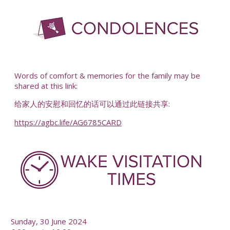
-
Words of comfort & memories for the family may be
shared at this link:
给家人的安慰和回忆的话可以通过此链接共享:
https://agbc.life/AG6785CARD
-
Sunday, 30 June 2024