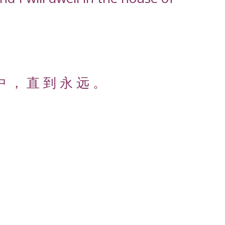
中 ， 直 到 永 远 。