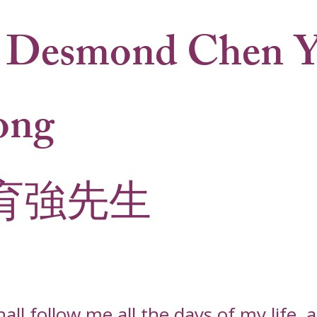
 Desmond Chen 
ong
育強先生
l follow me all the days of my life, an