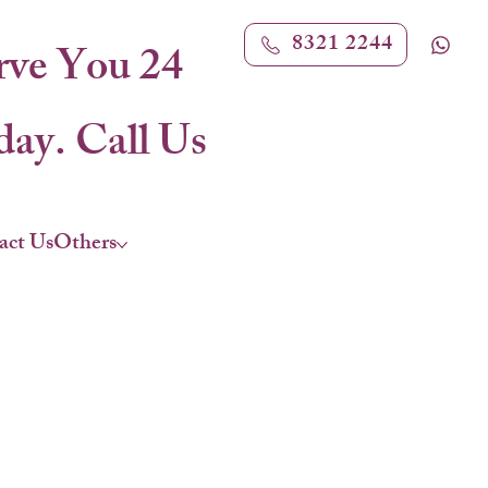
8321 2244
rve You 24
ay. Call Us
act Us
Others