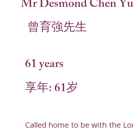
Mr Desmond Chen Yu
曾育強先生
61 years
享年: 61岁
Called home to be with the Lo