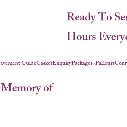
Ready To Se
Hours Everyd
eavement Guide
Casket
Enquiry
Packages
Parlours
Cont
 Memory of