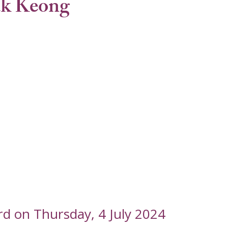
k Keong
rd on Thursday, 4 July 2024