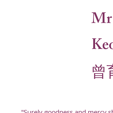
Mr
Ke
曾
"Surely goodness and mercy shal