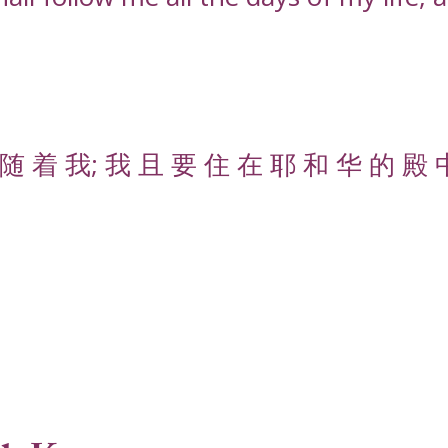
随 着 我; 我 且 要 住 在 耶 和 华 的 殿 