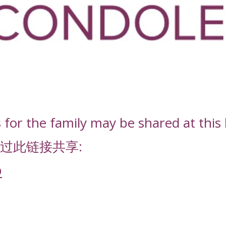
or the family may be shared at this l
过此链接共享:
D