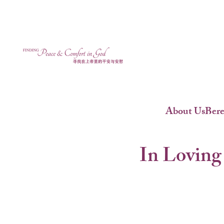
About Us
Ber
In Loving