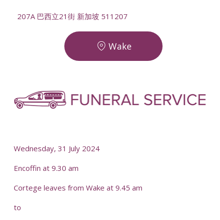
207A 巴西立21街 新加坡 511207
Wake
-
-
Wednesday, 31 July 2024
Encoffin at 9.30 am
Cortege leaves from Wake at 9.45 am
to