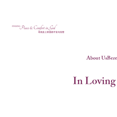
About Us
Ber
In Loving