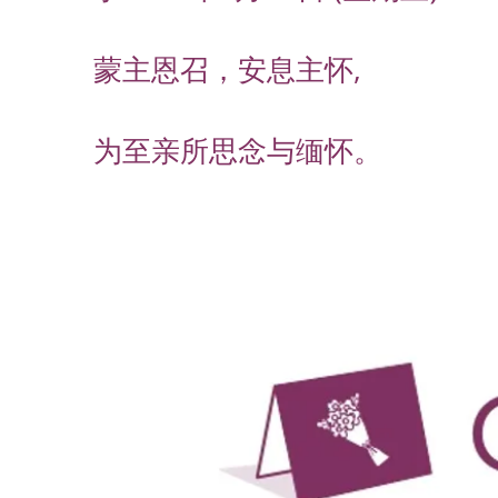
蒙主恩召，安息主怀,
为至亲所思念与缅怀。