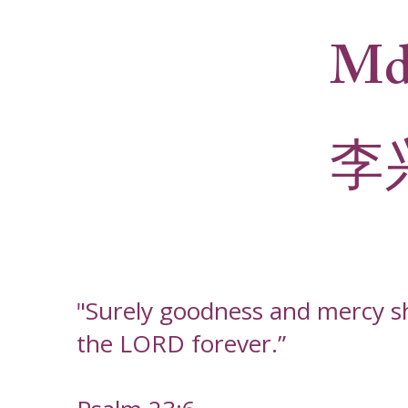
Md
李
"Surely goodness and mercy shal
the LORD forever.”