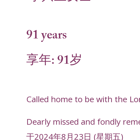
91 years
享年: 91岁
Called home to be with the Lo
Dearly missed and fondly rem
于2024年8月23日 (星期五)