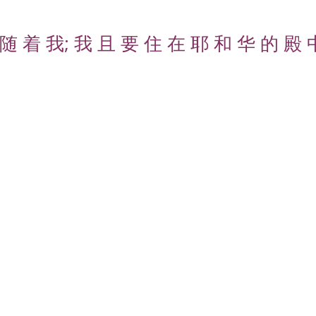
随 着 我; 我 且 要 住 在 耶 和 华 的 殿 