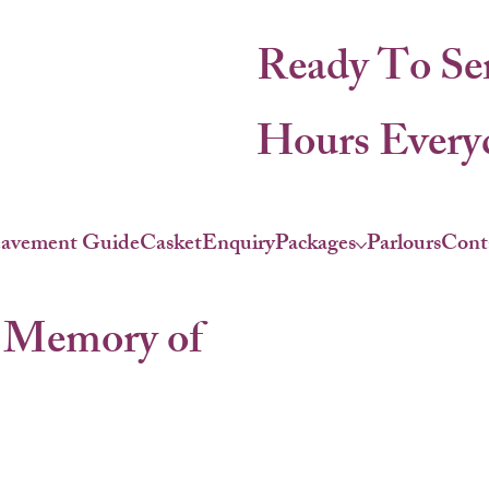
Ready To Se
Hours Everyd
eavement Guide
Casket
Enquiry
Packages
Parlours
Cont
 Memory of