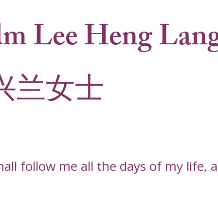
m Lee Heng Lan
兴兰女士
l follow me all the days of my life, an