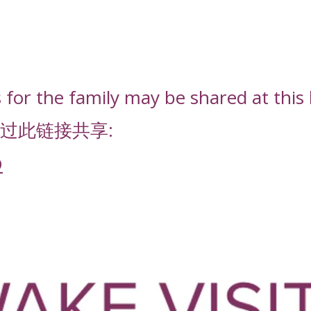
or the family may be shared at this l
过此链接共享:
D