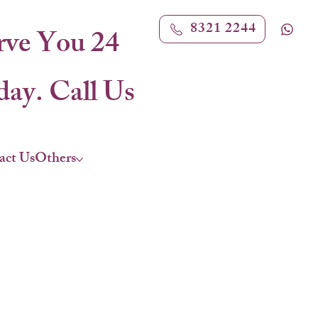
8321 2244
rve You 24
ay. Call Us
act Us
Others