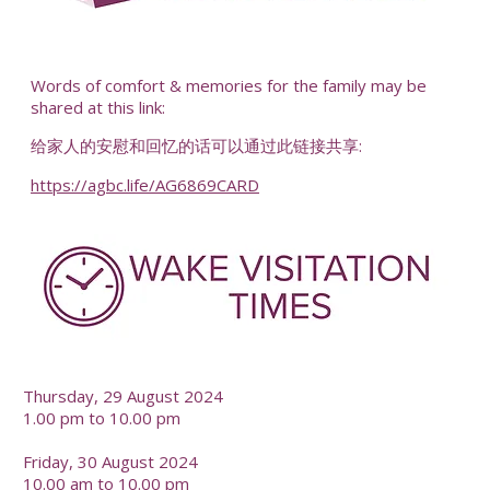
-
Words of comfort & memories for the family may be
shared at this link:
给家人的安慰和回忆的话可以通过此链接共享:
https://agbc.life/AG6869CARD
-
Thursday, 29 August 2024
1.00 pm to 10.00 pm
Friday, 30 August 2024
10.00 am to 10.00 pm