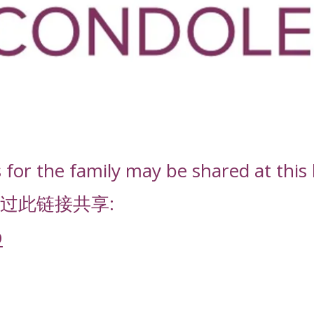
or the family may be shared at this l
过此链接共享:
D