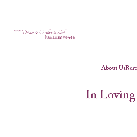
About Us
Ber
In Loving