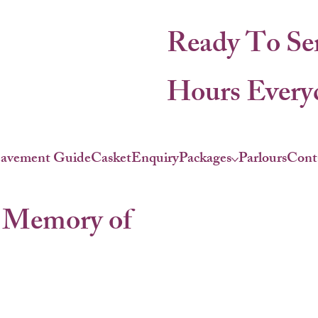
Ready To Se
Hours Everyd
eavement Guide
Casket
Enquiry
Packages
Parlours
Cont
 Memory of