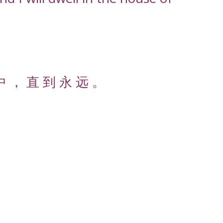
中 ， 直 到 永 远 。