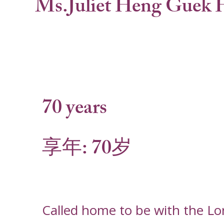
Ms.Juliet Heng Guek 
70 years
享年: 70岁
Called home to be with the L