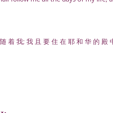
随 着 我; 我 且 要 住 在 耶 和 华 的 殿 