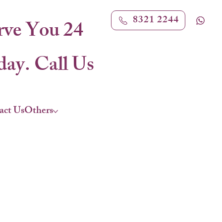
8321 2244
rve You 24
ay. Call Us
act Us
Others