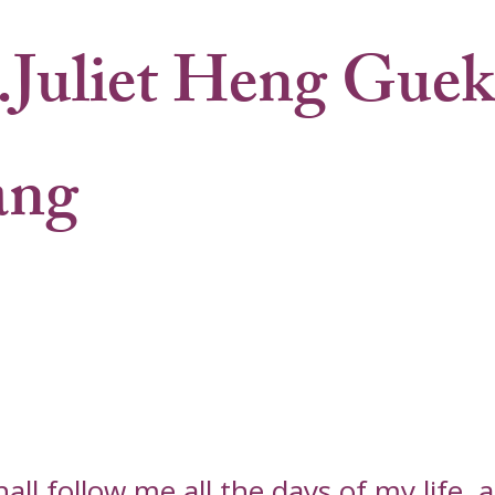
Juliet Heng Guek
ang
l follow me all the days of my life, an