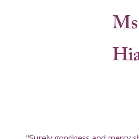
Ms.
Hi
"Surely goodness and mercy shal