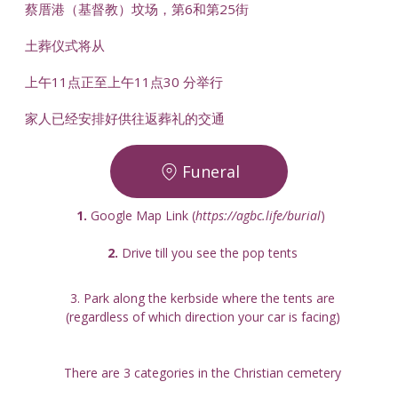
蔡厝港（基督教）坟场，第6和第25街
土葬仪式将从
上午11点正至上午11点30 分举行
家人已经安排好供往返葬礼的交通
Funeral
1.
 Google Map Link (
https://agbc.life/burial
) 
2. 
Drive till you see the pop tents
3. Park along the kerbside where the tents are
(regardless of which direction your car is facing)
There are 3 categories in the Christian cemetery