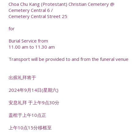
Choa Chu Kang (Protestant) Christian Cemetery @
Cemetery Central 6 /
Cemetery Central Street 25
for
Burial Service from
11.00 am to 11.30 am
Transport will be provided to and from the funeral venue
出殡礼拜将于
2024年9月14日(星期六)
安息礼拜 于上午9点30分
盖棺于上午10点正
上午10点15分移柩至