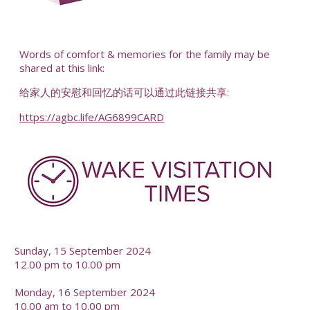
-
Words of comfort & memories for the family may be
shared at this link:
给家人的安慰和回忆的话可以通过此链接共享:
https://agbc.life/AG6899CARD
-
Sunday, 15 September 2024
12.00 pm to 10.00 pm
Monday, 16 September 2024
10.00 am to 10.00 pm