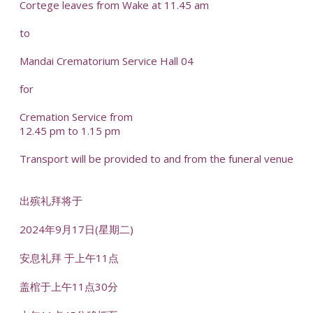
Cortege leaves from Wake at 11.45 am
to
Mandai Crematorium Service Hall 04
for
Cremation Service from
12.45 pm to 1.15 pm
Transport will be provided to and from the funeral venue
出殡礼拜将于
2024年9月17日(星期二)
安息礼拜 于上午11点
盖棺于上午11点30分