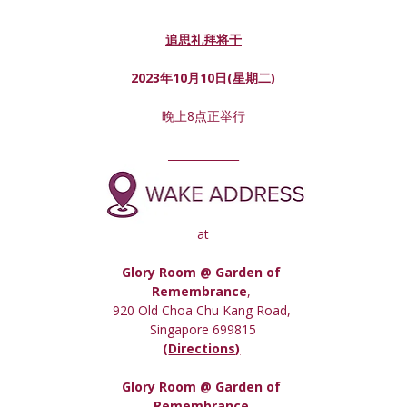
追思礼拜将于
2023年10月10日(星期
二
)
晚上8点正举行
_____________
at
Glory Room @ Garden of 
Remembrance
, 
920 Old Choa Chu Kang Road, 
Singapore 699815
(
Directions)
Glory Room
 @ Garden of 
Remembrance,