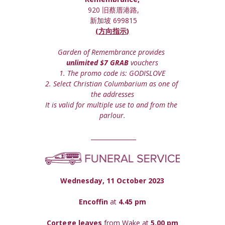
 920 旧蔡厝港路,
 新加坡 699815
(方向指示)
Garden of Remembrance provides 
unlimited $7 GRAB
 vouchers
1. The promo code is: GODISLOVE
2. Select Christian Columbarium as one of 
the addresses
It is valid for multiple use to and from the 
parlour.
 _______________
Wednesday, 11 October 2023
Encoffin 
at
 4.45 pm
Cortege leaves
 from Wake at 
5.00 pm