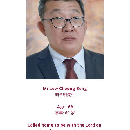
Mr Low Cheong Beng
刘章明先生
Age: 69
享年: 69 岁
Called home to be with the Lord on 