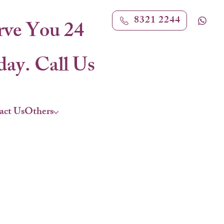
8321 2244
rve You 24
ay. Call Us
act Us
Others