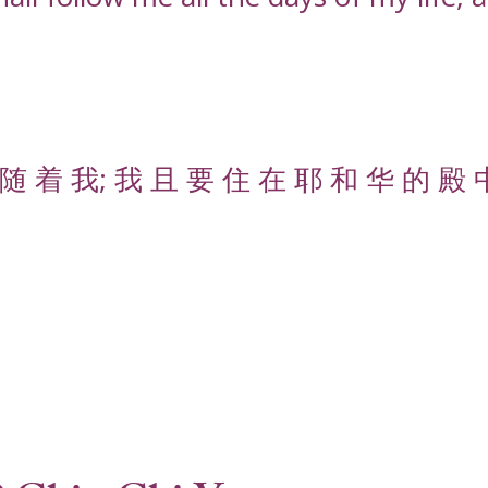
随 着 我; 我 且 要 住 在 耶 和 华 的 殿 