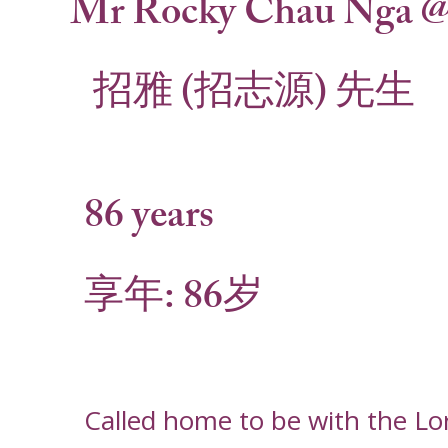
Mr Rocky Chau Nga @
招雅 (招志源) 先生
86 years
享年: 86岁
Called home to be with the L