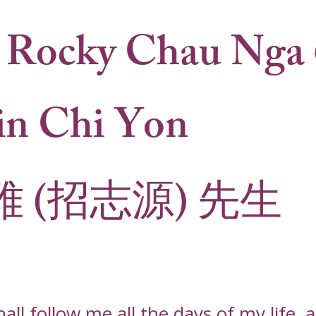
 Rocky Chau Nga
in Chi Yon
雅 (招志源) 先生
l follow me all the days of my life, an