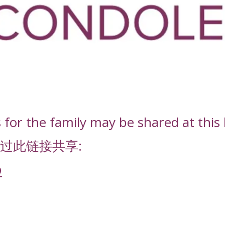
or the family may be shared at this l
过此链接共享:
D