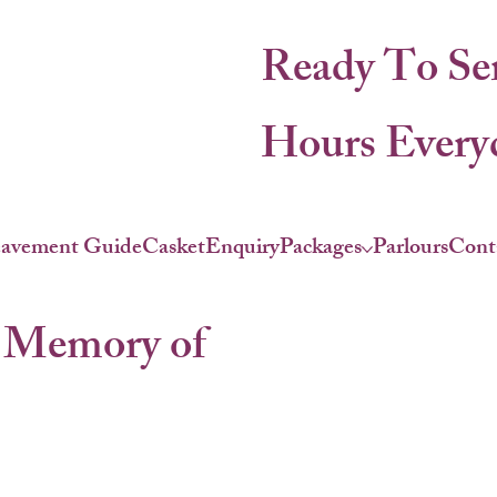
Ready To Se
Hours Everyd
eavement Guide
Casket
Enquiry
Packages
Parlours
Cont
 Memory of