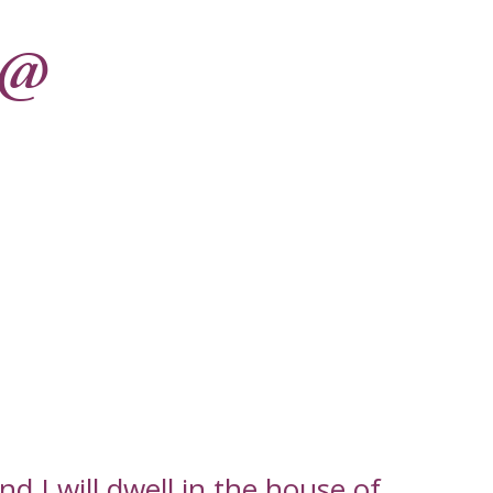
 @
d I will dwell in the house of