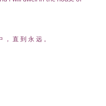
中 ， 直 到 永 远 。