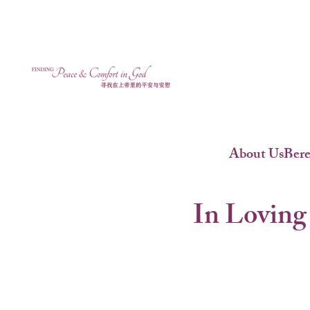
About Us
Ber
In Loving