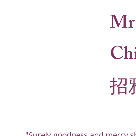
Mr
Ch
招
"Surely goodness and mercy shal