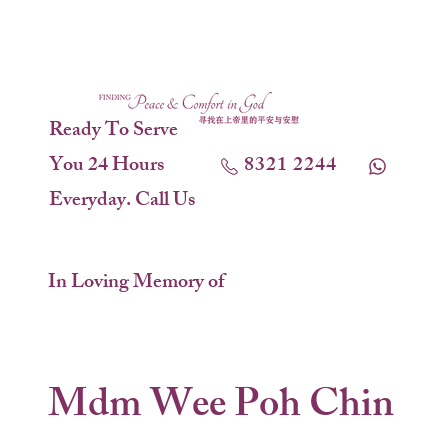
Ready To Serve
You 24 Hours
8321 2244
Everyday. Call Us
In Loving Memory of
Mdm Wee Poh Chin