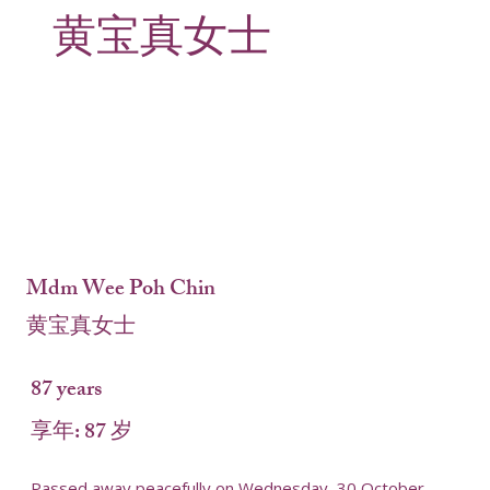
黄宝真女士
Mdm Wee Poh Chin
黄宝真女士
87 years
享年: 87 岁
Passed away peacefully on Wednesday, 30 October