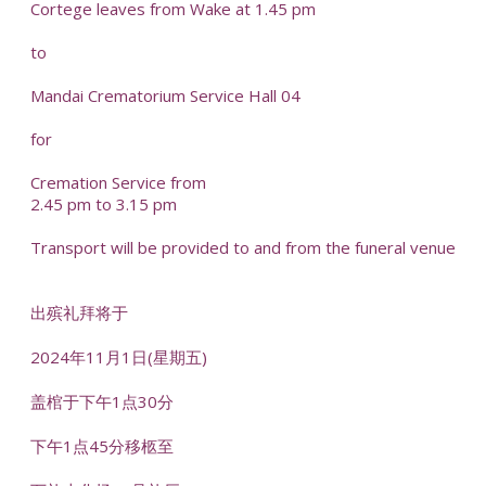
Cortege leaves from Wake at 1.45 pm
to
Mandai Crematorium Service Hall 04
for
Cremation Service from
2.45 pm to 3.15 pm
Transport will be provided to and from the funeral venue
出殡礼拜将于
2024年11月1日(星期五)
盖棺于下午1点30分
下午1点45分移柩至