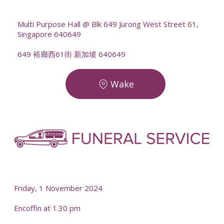
--
Multi Purpose Hall @ Blk 649 Jurong West Street 61,
Singapore 640649
649 裕廊西61街 新加坡 640649
Wake
-
-
Friday, 1 November 2024
Encoffin at 1.30 pm