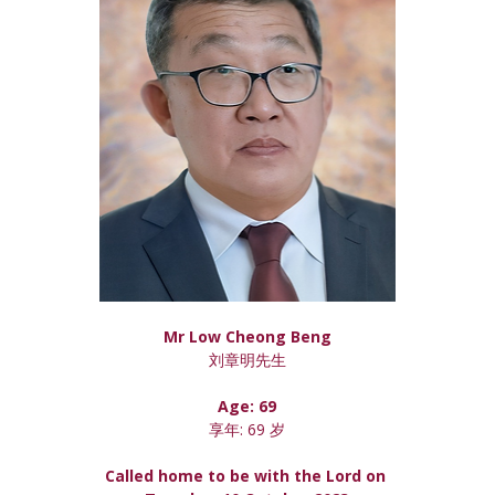
Mr Low Cheong Beng
刘章明先生
Age: 69
享年: 69 岁
Called home to be with the Lord on 