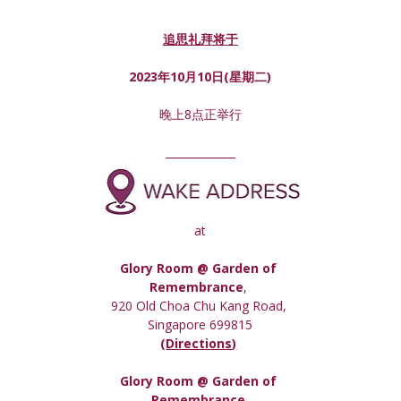
追思礼拜将于
2023年10月10日(星期
二
)
晚上8点正举行
_____________
at
Glory Room @ Garden of 
Remembrance
, 
920 Old Choa Chu Kang Road, 
Singapore 699815
(
Directions)
Glory Room
 @ Garden of 
Remembrance,