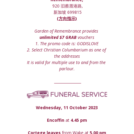
 920 旧蔡厝港路,
 新加坡 699815
(方向指示)
Garden of Remembrance provides 
unlimited $7 GRAB
 vouchers
1. The promo code is: GODISLOVE
2. Select Christian Columbarium as one of 
the addresses
It is valid for multiple use to and from the 
parlour.
 _______________
Wednesday, 11 October 2023
Encoffin 
at
 4.45 pm
Cortege leaves
 from Wake at 
5.00 pm