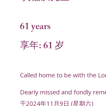
61 years
享年: 61 岁
Called home to be with the L
Dearly missed and fondly rem
于2024年11月9日 (星期六)