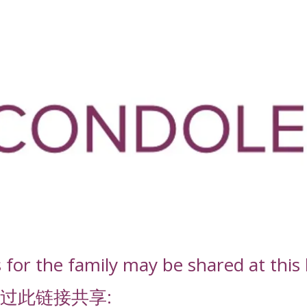
or the family may be shared at this l
过此链接共享: