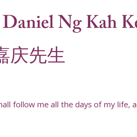
 Daniel Ng Kah K
嘉庆先生
l follow me all the days of my life, an