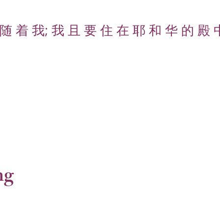
随 着 我; 我 且 要 住 在 耶 和 华 的 殿 
ng