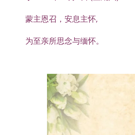
蒙主恩召，安息主怀,
为至亲所思念与缅怀。