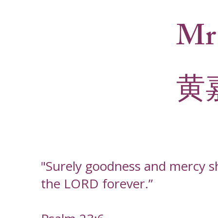
Mr
黄
"Surely goodness and mercy shal
the LORD forever.”