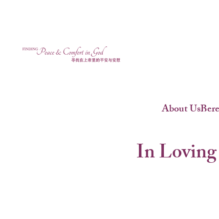
About Us
Ber
In Loving