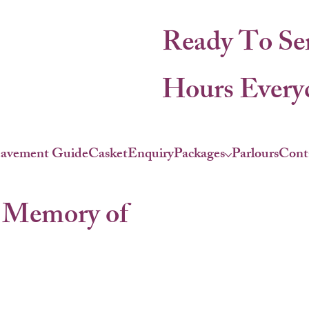
Ready To Se
Hours Everyd
eavement Guide
Casket
Enquiry
Packages
Parlours
Cont
 Memory of