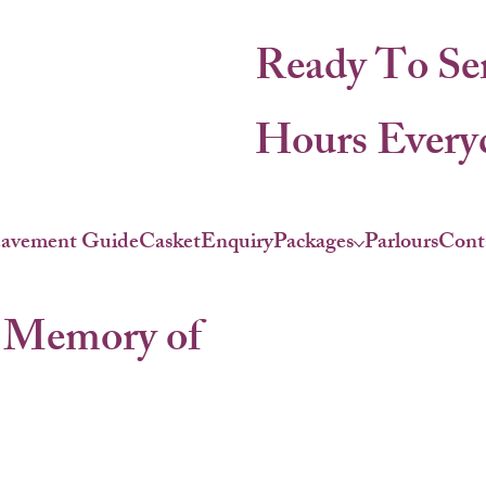
Ready To Se
Hours Everyd
eavement Guide
Casket
Enquiry
Packages
Parlours
Cont
 Memory of