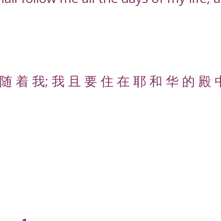
随 着 我; 我 且 要 住 在 耶 和 华 的 殿 