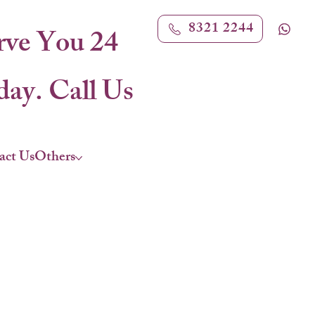
8321 2244
rve You 24
ay. Call Us
act Us
Others