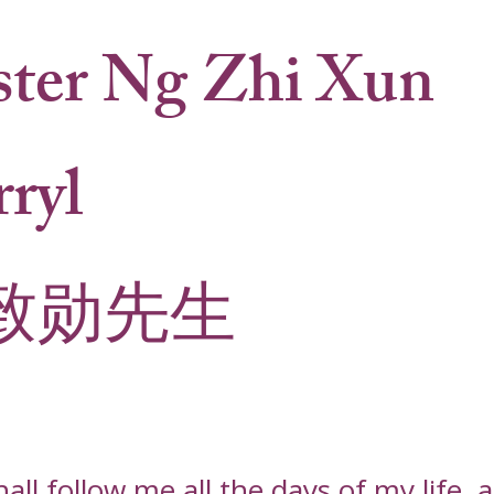
ter Ng Zhi Xun
ryl
致勋先生
l follow me all the days of my life, an