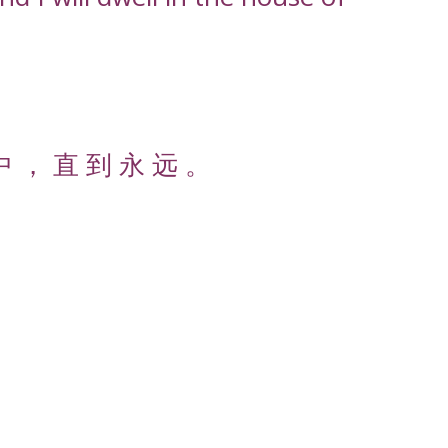
中 ， 直 到 永 远 。