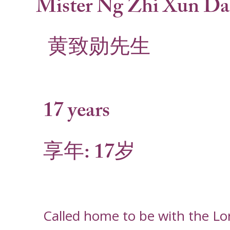
Mister Ng Zhi Xun Da
黄致勋先生
17 years
享年: 17岁
Called home to be with the L