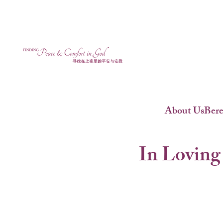
About Us
Ber
In Loving