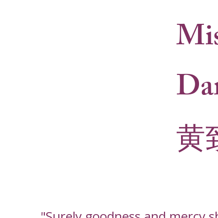
Mis
Dar
黄
"Surely goodness and mercy shal