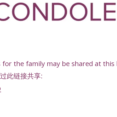
or the family may be shared at this l
过此链接共享:
D