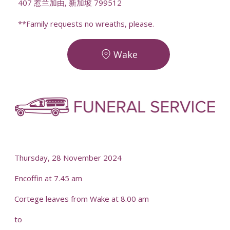
407 惹兰加由, 新加坡 799512
**Family requests no wreaths, please.
Wake
Thursday, 28 November 2024
Encoffin at 7.45 am
Cortege leaves from Wake at 8.00 am
to