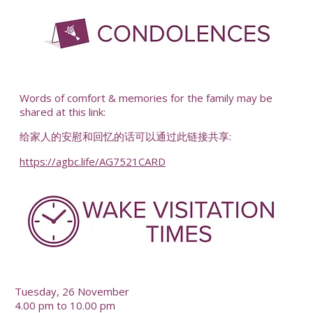
Words of comfort & memories for the family may be
shared at this link:
给家人的安慰和回忆的话可以通过此链接共享:
https://agbc.life/AG7521CARD
Tuesday, 26 November
4.00 pm to 10.00 pm