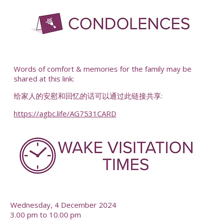
Words of comfort & memories for the family may be
shared at this link:
给家人的安慰和回忆的话可以通过此链接共享:
https://agbc.life/AG7531CARD
Wednesday, 4 December 2024
3.00 pm to 10.00 pm