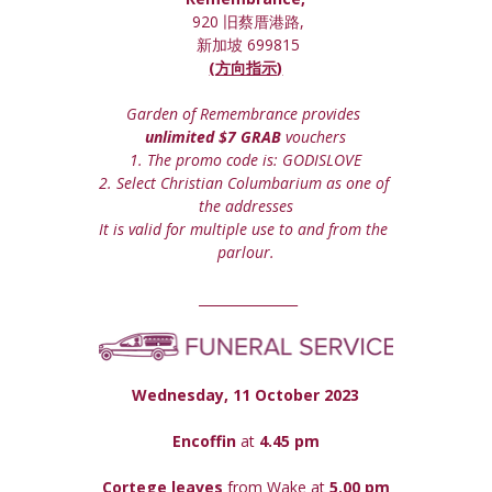
 920 旧蔡厝港路,
 新加坡 699815
(方向指示)
Garden of Remembrance provides 
unlimited $7 GRAB
 vouchers
1. The promo code is: GODISLOVE
2. Select Christian Columbarium as one of 
the addresses
It is valid for multiple use to and from the 
parlour.
 _______________
Wednesday, 11 October 2023
Encoffin 
at
 4.45 pm
Cortege leaves
 from Wake at 
5.00 pm