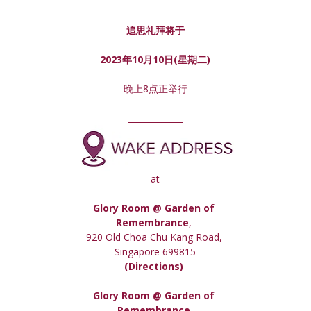
追思礼拜将于
2023年10月10日(星期
二
)
晚上8点正举行
_____________
at
Glory Room @ Garden of 
Remembrance
, 
920 Old Choa Chu Kang Road, 
Singapore 699815
(
Directions)
Glory Room
 @ Garden of 
Remembrance,