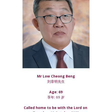
Mr Low Cheong Beng
刘章明先生
Age: 69
享年: 69 岁
Called home to be with the Lord on 