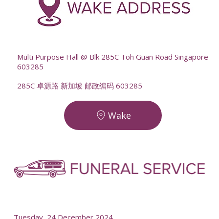
--
Multi Purpose Hall @ Blk 285C Toh Guan Road Singapore
603285
285C 卓源路 新加坡 邮政编码 603285
Wake
-
-
Tuesday, 24 December 2024