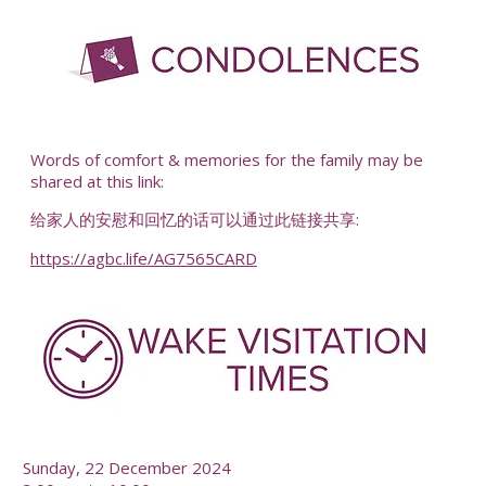
-
Words of comfort & memories for the family may be
shared at this link:
给家人的安慰和回忆的话可以通过此链接共享:
https://agbc.life/AG7565CARD
-
Sunday, 22 December 2024