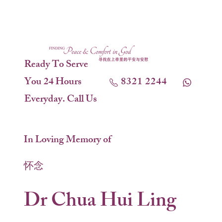
Ready To Serve
You 24 Hours
8321 2244
Everyday. Call Us
In Loving Memory of
怀念
Dr Chua Hui Ling