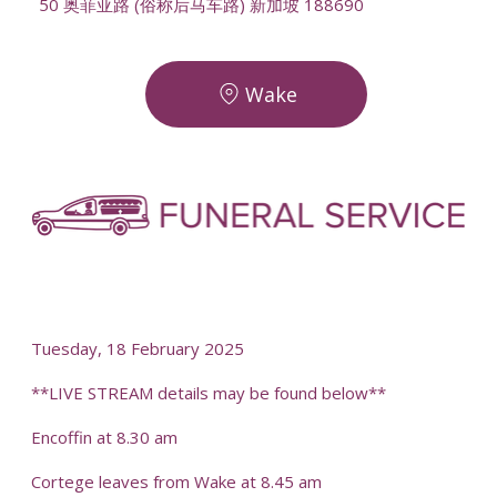
50 奥菲亚路 (俗称后马车路) 新加坡 188690
Wake
-
-
Tuesday, 18 February 2025
**LIVE STREAM details may be found below**
Encoffin at 8.30 am
Cortege leaves from Wake at 8.45 am