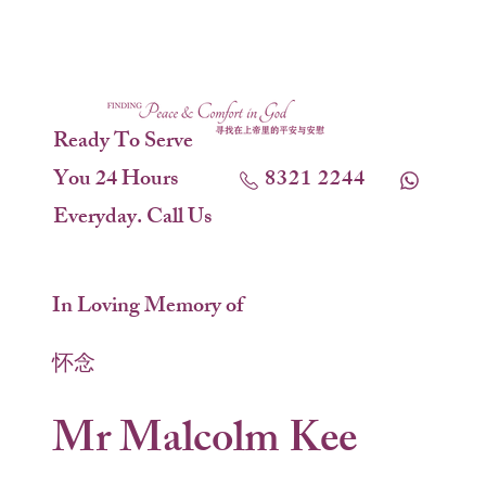
Ready To Serve
You 24 Hours
8321 2244
Everyday. Call Us
In Loving Memory of
怀念
Mr Malcolm Kee