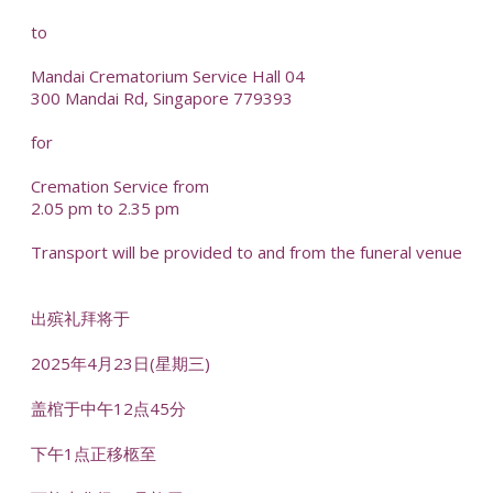
to
Mandai Crematorium Service Hall 04
300 Mandai Rd, Singapore 779393
for
Cremation Service from
2.05 pm to 2.35 pm
Transport will be provided to and from the funeral venue
出殡礼拜将于
2025年4月23日(星期三)
盖棺于中午12点45分
下午1点正移柩至