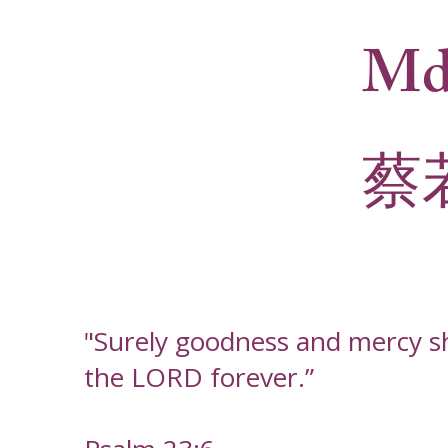
Md
蔡
"Surely goodness and mercy shal
the LORD forever.”