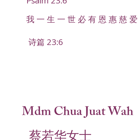
Psalm 23:6
我 一 生 一 世 必 有 恩 惠 慈 爱 
诗篇 23:6
Mdm Chua Juat Wah
蔡若华女士