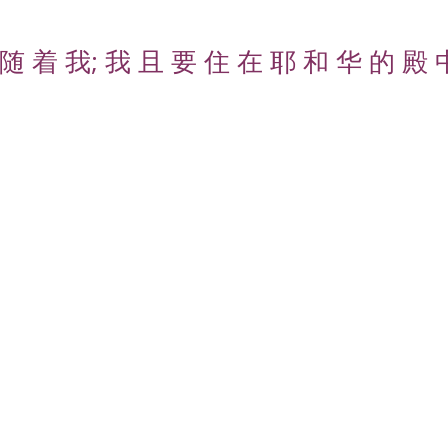
随 着 我; 我 且 要 住 在 耶 和 华 的 殿 