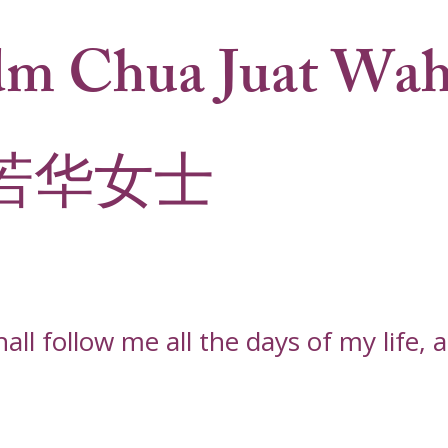
m Chua Juat Wa
若华女士
l follow me all the days of my life, an