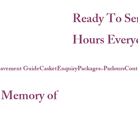
Ready To Se
Hours Everyd
eavement Guide
Casket
Enquiry
Packages
Parlours
Cont
 Memory of