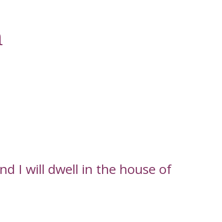
h
d I will dwell in the house of