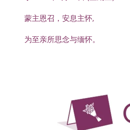
蒙主恩召，安息主怀,
为至亲所思念与缅怀。