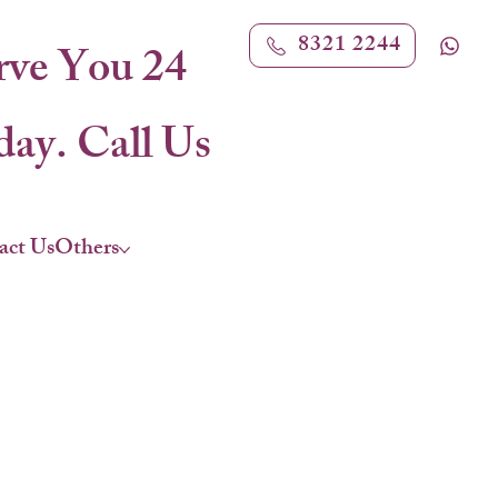
8321 2244
rve You 24
ay. Call Us
act Us
Others