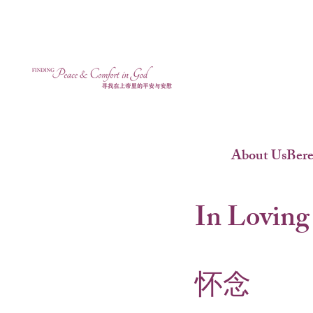
About Us
Ber
In Loving
怀念