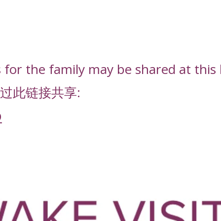
or the family may be shared at this l
过此链接共享:
D