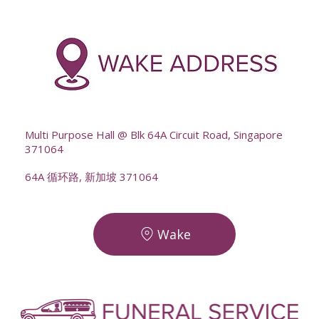
-
--
Multi Purpose Hall @ Blk 64A Circuit Road, Singapore
371064
64A 循环路, 新加坡 371064
Wake
-