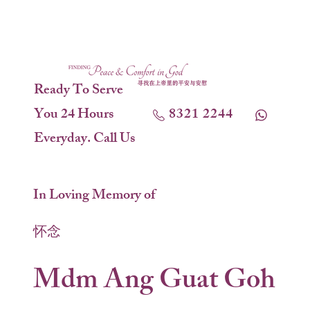
Ready To Serve
You 24 Hours
8321 2244
Everyday. Call Us
In Loving Memory of
怀念
Mdm Ang Guat Goh