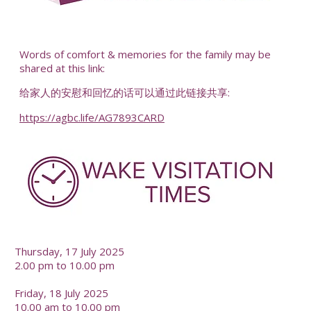
-
Words of comfort & memories for the family may be
shared at this link:
给家人的安慰和回忆的话可以通过此链接共享:
https://agbc.life/AG7893CARD
-
Thursday, 17 July 2025
2.00 pm to 10.00 pm
Friday, 18 July 2025
10.00 am to 10.00 pm