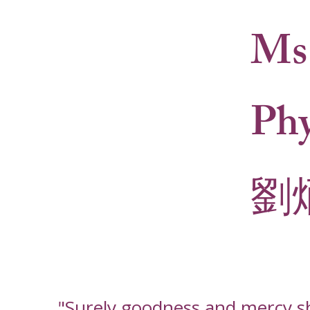
Ms
Phy
劉
"Surely goodness and mercy sha