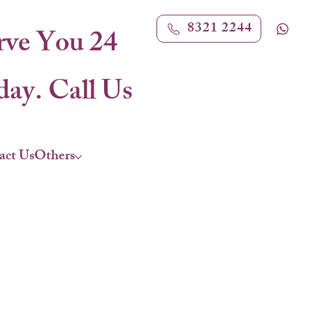
8321 2244
rve You 24
ay. Call Us
act Us
Others