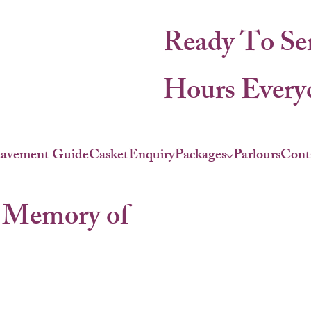
Ready To Se
Hours Everyd
eavement Guide
Casket
Enquiry
Packages
Parlours
Cont
 Memory of