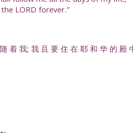
f the LORD forever.”
随 着 我; 我 且 要 住 在 耶 和 华 的 殿 