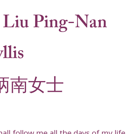
 Liu Ping-Nan
llis
炳南女士
ll follow me all the days of my life,