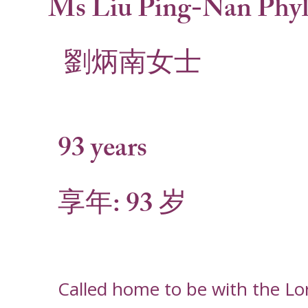
Ms Liu Ping-Nan Phyl
劉炳南女士
93 years
享年: 93 岁
Called home to be with the L