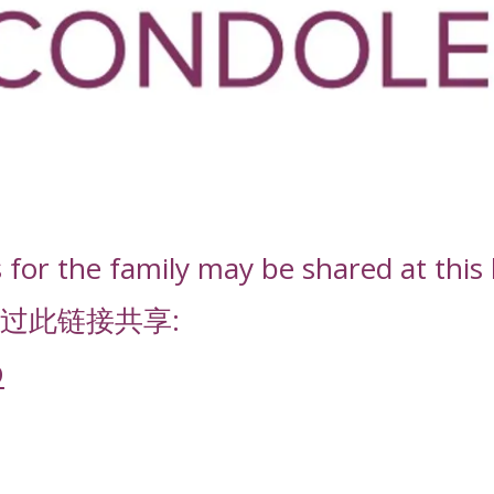
or the family may be shared at this l
过此链接共享:
D