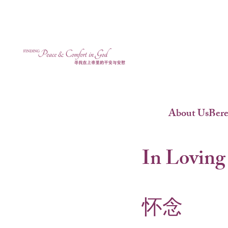
About Us
Ber
In Loving
怀念