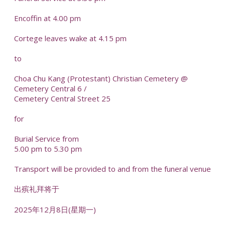
Encoffin at 4.00 pm
Cortege leaves wake at 4.15 pm
to
Choa Chu Kang (Protestant) Christian Cemetery @
Cemetery Central 6 /
Cemetery Central Street 25
for
Burial Service from
5.00 pm to 5.30 pm
Transport will be provided to and from the funeral venue
出殡礼拜将于
2025年12月8日(星期一)