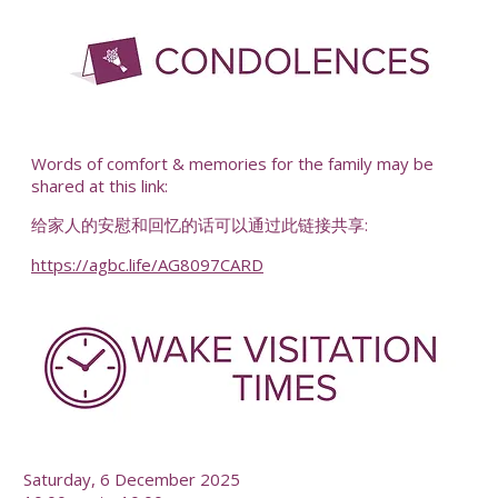
-
Words of comfort & memories for the family may be
shared at this link:
给家人的安慰和回忆的话可以通过此链接共享:
https://agbc.life/AG8097CARD
-
Saturday, 6 December 2025