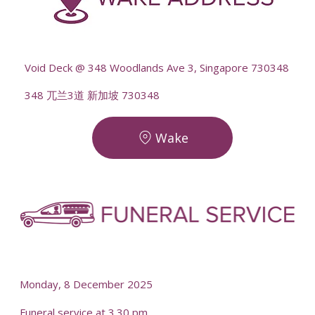
--
Void Deck @ 348 Woodlands Ave 3, Singapore 730348
348 兀兰3道 新加坡 730348
Wake
-
-
Monday, 8 December 2025
Funeral service at 3.30 pm