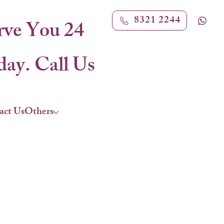
8321 2244
rve You 24
ay. Call Us
act Us
Others