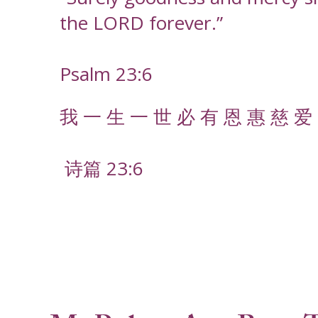
the LORD forever.”
Psalm 23:6
我 一 生 一 世 必 有 恩 惠 慈 爱 
诗篇 23:6