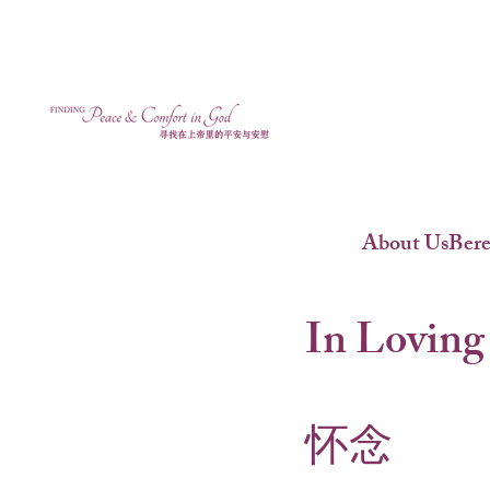
About Us
Ber
In Loving
怀念