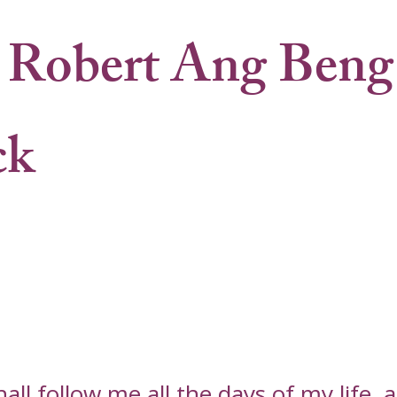
 Robert Ang Beng
ck
l follow me all the days of my life, an