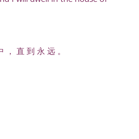
中 ， 直 到 永 远 。