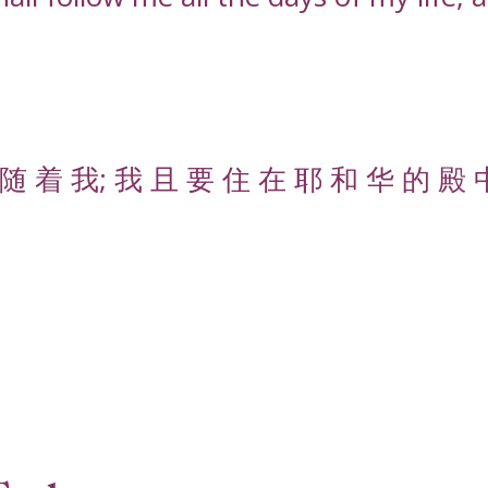
随 着 我; 我 且 要 住 在 耶 和 华 的 殿 