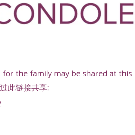
or the family may be shared at this l
过此链接共享:
D