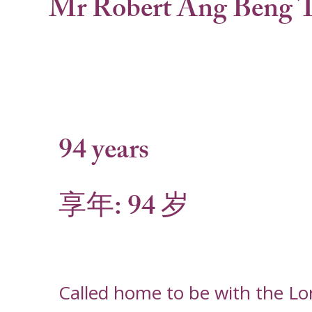
Mr Robert Ang Beng 
94 years
享年: 94 岁
Called home to be with the 