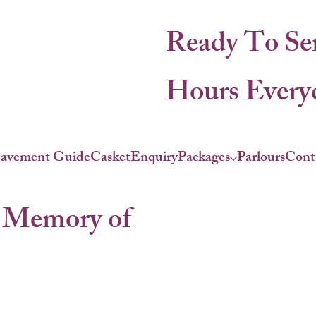
Ready To Se
Hours Everyd
eavement Guide
Casket
Enquiry
Packages
Parlours
Cont
 Memory of