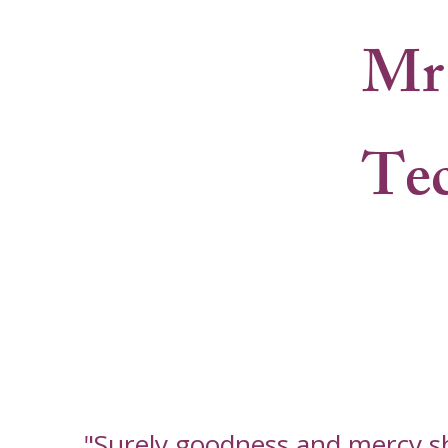
Mr
Te
"Surely goodness and mercy shal