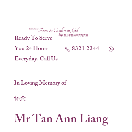
Ready To Serve
You 24 Hours
8321 2244
Everyday. Call Us
In Loving Memory of
怀念
Mr Tan Ann Liang