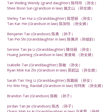
Tan Weiling Wendy (grand daughter) 陈纬玲 （孙女）
Shee Boon Sun (grandson in law) 施文山 （孙女婿）
Shirley Tan Hui Li (Granddaughter) 陈慧丽 （孙女）
Tan Kar Hin (Grandson in law) 陈加恒 （孙女婿）
Benjamin Tan (Grandson) 陈勇 （孙子）
Tan Pei Shi (Granddaughter in law) 陈佩诗（孙媳妇）
Serene Tan Jia Li (Granddaughter) 陳佳丽 （孙女）
Huang Junming (Grandson in law) 黄俊铭 （孙女婿）
Isabelle Tan (Granddaughter) 陈敏 （孙女）
Ryan Mok Kai Zhi (Grandson in law) 莫鎧誌 （孙女婿）
Sarah Tan Ying Li (Granddaughter) 陈颖丽 （孙女）
Ho Wei Hng, Randall (Grandson in law) 何纬衡 （孙女婿）
Brandon Tan (Grandson) 陈毅 （孙子）
Jordan Tan Jie (Grandson) 陈杰 （孙子）
Charis Mah Jia Ai (Granddaughter in law) 马家爱 （孙媳