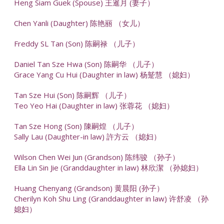
Heng Siam Guek (Spouse) 王暹月 (妻子）
Chen Yanli (Daughter) 陈艳丽 （女儿）
Freddy SL Tan (Son) 陈嗣禄 （儿子）
Daniel Tan Sze Hwa (Son) 陈嗣华 （儿子）
Grace Yang Cu Hui (Daughter in law) 杨蹵慧 （媳妇）
Tan Sze Hui (Son) 陈嗣辉 （儿子）
Teo Yeo Hai (Daughter in law) 张蓉花 （媳妇）
Tan Sze Hong (Son) 陳嗣煌 （儿子）
Sally Lau (Daughter-in law) 許方云 （媳妇）
Wilson Chen Wei Jun (Grandson) 陈纬骏 （孙子）
Ella Lin Sin Jie (Granddaughter in law) 林欣潔 （孙媳妇）
Huang Chenyang (Grandson) 黄晨阳 (孙子）
Cherilyn Koh Shu Ling (Granddaughter in law) 许舒凌 （孙
媳妇）