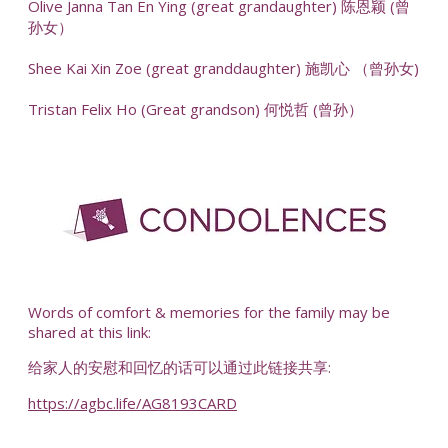
Olive Janna Tan En Ying (great grandaughter) 陈恩颖 (曾
孙女）
Shee Kai Xin Zoe (great granddaughter) 施凯心 （曾孙女)
Tristan Felix Ho (Great grandson) 何悦哲 (曾孙）
-
Words of comfort & memories for the family may be
shared at this link:
给家人的安慰和回忆的话可以通过此链接共享:
https://agbc.life/AG8193CARD