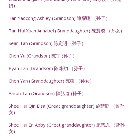
妇）
Tan Yaocong Ashley (Grandson) 陳燿聰 （孙子）
Tan Hui Xuan Annabel (Granddaughter) 陳慧璇 （孙女）
Sean Tan (Grandson) 陈定进（孙子）
Chen Yu (Grandson) 陈宇 (孙子）
Ryan Tan (Grandson) 陈炜翔 （孙子）
Chen Yan (Granddaughter) 陈燕 （孙女）
Aaron Tan (Grandson) 陳弘遠 (孙子）
Shee Hui Qin Elsa (Great granddaughter) 施慧勤 （曾孙
女）
Shee Hui En Abby (Great granddaughter) 施慧恩 （曾孙
女）