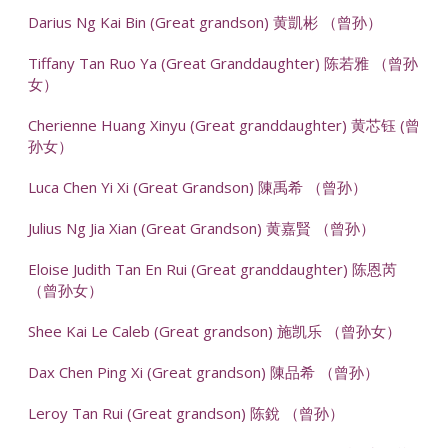
Darius Ng Kai Bin (Great grandson) 黄凱彬 （曾孙）
Tiffany Tan Ruo Ya (Great Granddaughter) 陈若雅 （曾孙
女）
Cherienne Huang Xinyu (Great granddaughter) 黄芯钰 (曾
孙女）
Luca Chen Yi Xi (Great Grandson) 陳禹希 （曾孙）
Julius Ng Jia Xian (Great Grandson) 黄嘉賢 （曾孙）
Eloise Judith Tan En Rui (Great granddaughter) 陈恩芮
（曾孙女）
Shee Kai Le Caleb (Great grandson) 施凯乐 （曾孙女）
Dax Chen Ping Xi (Great grandson) 陳品希 （曾孙）
Leroy Tan Rui (Great grandson) 陈銳 （曾孙）