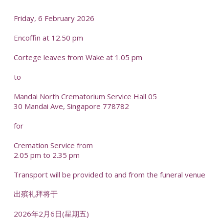
Friday, 6 February 2026
Encoffin at 12.50 pm
Cortege leaves from Wake at 1.05 pm
to
Mandai North Crematorium Service Hall 05
30 Mandai Ave, Singapore 778782
for
Cremation Service from
2.05 pm to 2.35 pm
Transport will be provided to and from the funeral venue
出殡礼拜将于
2026年2月6日(星期五)