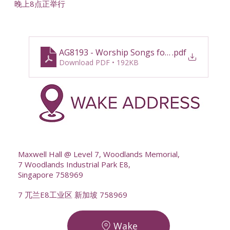
晚上8点正举行
AG8193 - Worship Songs for Memorial Servi
.pdf
Download PDF • 192KB
--
Maxwell Hall @ Level 7, Woodlands Memorial,
7 Woodlands Industrial Park E8,
Singapore 758969
7 兀兰E8工业区 新加坡 758969
Wake