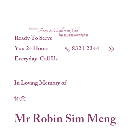
Ready To Serve
You 24 Hours
8321 2244
Everyday. Call Us
In Loving Memory of
怀念
Mr Robin Sim Meng