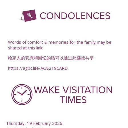
-
Words of comfort & memories for the family may be
shared at this link:
给家人的安慰和回忆的话可以通过此链接共享:
https://agbc.life/AG8219CARD
-
Thursday, 19 February 2026