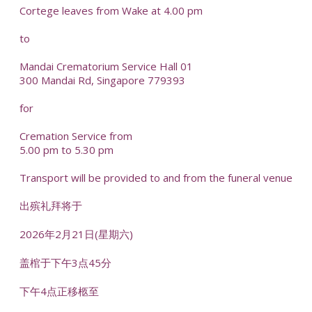
Cortege leaves from Wake at 4.00 pm
to
Mandai Crematorium Service Hall 01
300 Mandai Rd, Singapore 779393
for
Cremation Service from
5.00 pm to 5.30 pm
Transport will be provided to and from the funeral venue
出殡礼拜将于
2026年2月21日(星期六)
盖棺于下午3点45分
下午4点正移柩至