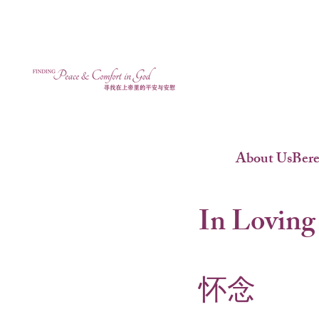
About Us
Ber
In Loving
怀念