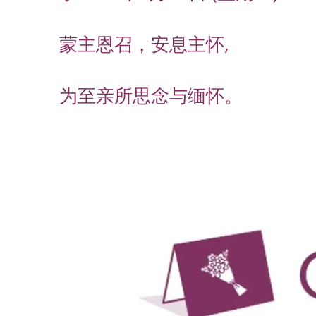
蒙主恩召，安息主怀,
为至亲所思念与缅怀。