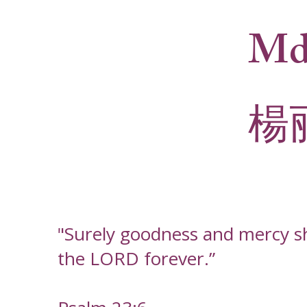
Md
楊
"Surely goodness and mercy shal
the LORD forever.”