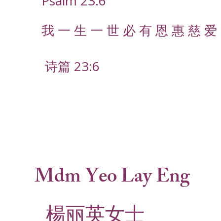
Psalm 23:6
我 一 生 一 世 必 有 恩 惠 慈 爱 
诗篇 23:6
Mdm Yeo Lay Eng
楊丽英女士