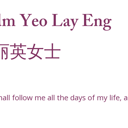
m Yeo Lay Eng
丽英女士
l follow me all the days of my life, an