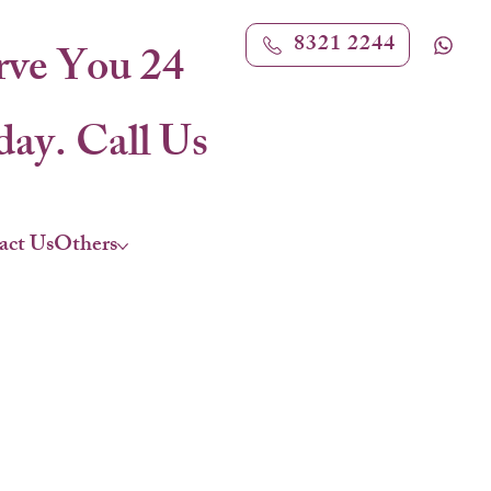
8321 2244
rve You 24
ay. Call Us
act Us
Others