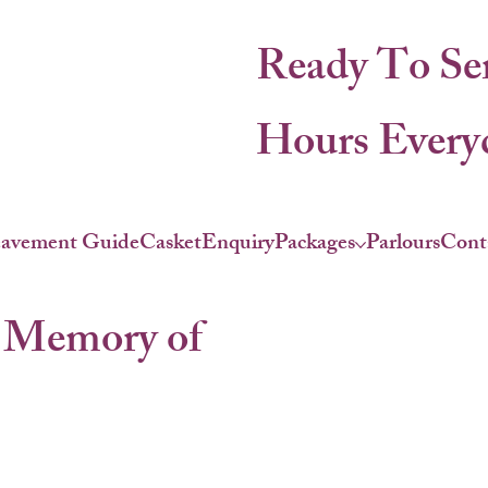
Ready To Se
Hours Everyd
eavement Guide
Casket
Enquiry
Packages
Parlours
Cont
 Memory of