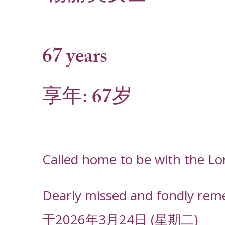
67 years
享年: 67岁
Called home to be with the L
Dearly missed and fondly rem
于2026年3月24日 (星期二)