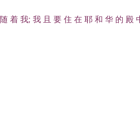
随 着 我; 我 且 要 住 在 耶 和 华 的 殿 