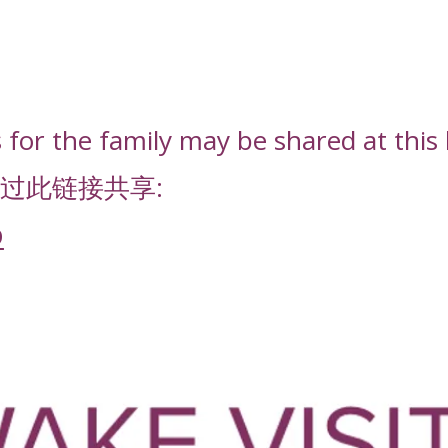
or the family may be shared at this l
过此链接共享:
D