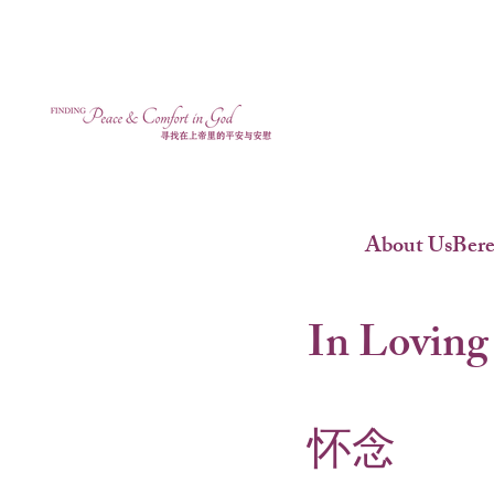
About Us
Ber
In Loving
怀念