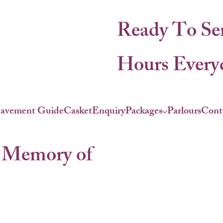
Ready To Se
Hours Everyd
eavement Guide
Casket
Enquiry
Packages
Parlours
Cont
 Memory of