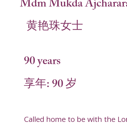
Mdm Mukda Ajcharara
黄艳珠女士
90 years
享年: 90 岁
Called home to be with the Lo