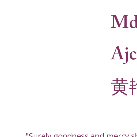
Md
Ajc
黄
"Surely goodness and mercy sha