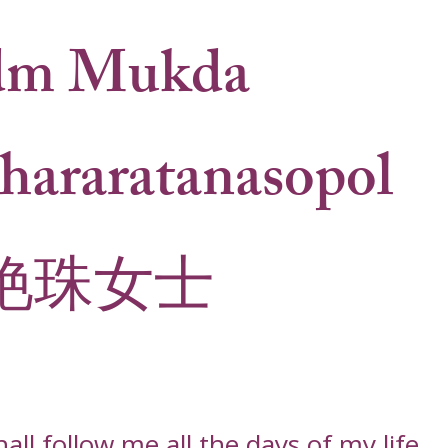
m Mukda
hararatanasopol
艳珠女士
ll follow me all the days of my life,