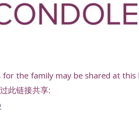
or the family may be shared at this l
过此链接共享:
D