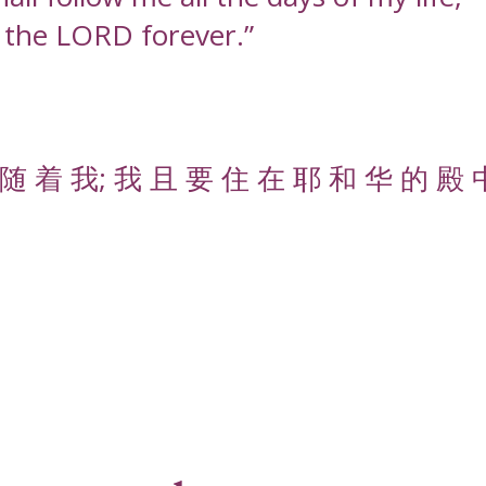
f the LORD forever.”
随 着 我; 我 且 要 住 在 耶 和 华 的 殿 