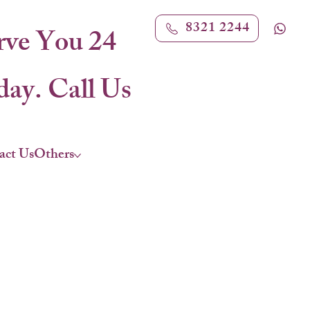
8321 2244
rve You 24
ay. Call Us
act Us
Others