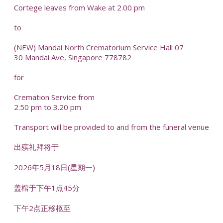
Cortege leaves from Wake at 2.00 pm
to
(NEW) Mandai North Crematorium Service Hall 07
30 Mandai Ave, Singapore 778782
for
Cremation Service from
2.50 pm to 3.20 pm
Transport will be provided to and from the funeral venue
出殡礼拜将于
2026年5月18日(星期一)
盖棺于下午1点45分
下午2点正移柩至