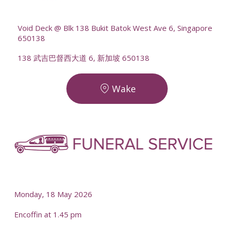
--
Void Deck @ Blk 138 Bukit Batok West Ave 6, Singapore
650138
138 武吉巴督西大道 6, 新加坡 650138
Wake
-
-
Monday, 18 May 2026
Encoffin at 1.45 pm