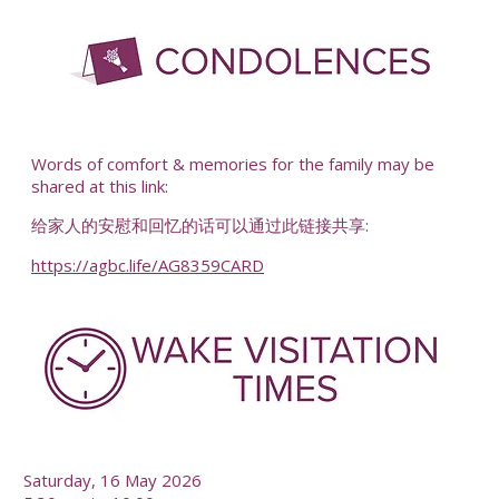
-
Words of comfort & memories for the family may be
shared at this link:
给家人的安慰和回忆的话可以通过此链接共享:
https://agbc.life/AG8359CARD
-
Saturday, 16 May 2026