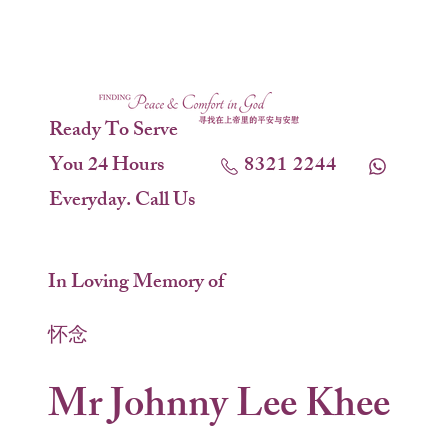
Ready To Serve
You 24 Hours
8321 2244
Everyday. Call Us
In Loving Memory of
怀念
Mr Johnny Lee Khee